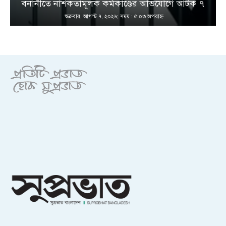
বনানীতে নাশকতামূলক কর্মকাণ্ডের অভিযোগে আটক ৭
শুক্রবার, আগস্ট ৭, ২০২৬; সময় : ৫:০৩ অপরাহ্ণ