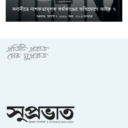
এ মুহূর্তের সংবাদ
বনানীতে নাশকতামূলক কর্মকাণ্ডের অভিযোগে আটক ৭
শুক্রবার, আগস্ট ৭, ২০২৬; সময় : ৫:০৩ অপরাহ্ণ