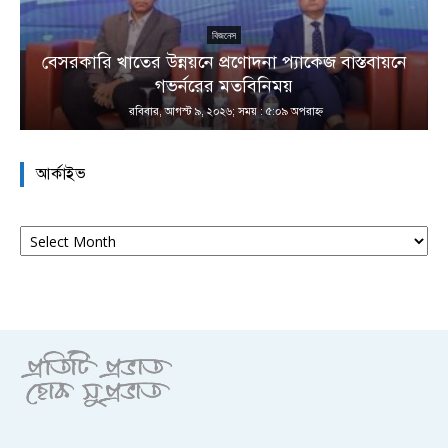
বিজনেস
বেসরকারি খাতের উন্নয়নে প্রণোদনা প্যাকেজ বাস্তবায়নে
া
গভর্নরের মতবিনিময়
রবিবার, আগস্ট ৯, ২০২৬; সময় : ৫:০৯ অপরাহ্ণ
আর্কাইভ
আর্কাইভ