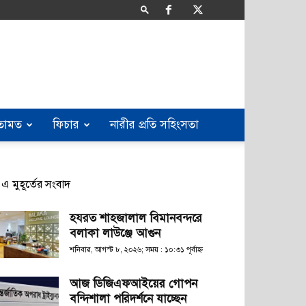
তামত
ফিচার
নারীর প্রতি সহিংসতা
এ মুহূর্তের সংবাদ
হযরত শাহজালাল বিমানবন্দরে
বলাকা লাউঞ্জে আগুন
শনিবার, আগস্ট ৮, ২০২৬; সময় : ১০:৩১ পূর্বাহ্ণ
আজ ডিজিএফআইয়ের গোপন
বন্দিশালা পরিদর্শনে যাচ্ছেন