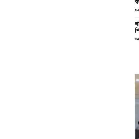
স্ব
শুক
থা
শ
শুক