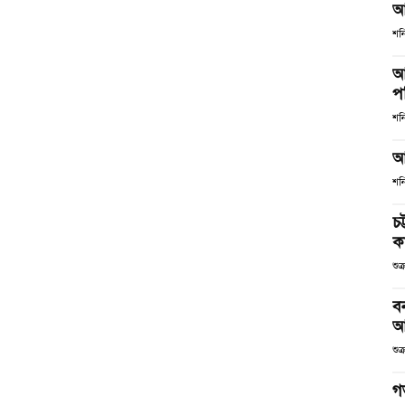
আ
শনি
আ
পর
শনি
আ
শনি
চট
কর
শুক
ব
আ
শুক
গ