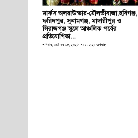
মার্কস অলরাউন্ডার-মৌলভীবাজা,হবিগঞ্জ,
ফরিদপুর, সুনামগঞ্জ, মাদারীপুর ও
সিরাজগঞ্জ স্কুলে আঞ্চলিক পর্বের
প্রতিযোগিতা...
শনিবার, অক্টোবর ১৮, ২০২৫; সময় : ২:২৪ অপরাহ্ণ