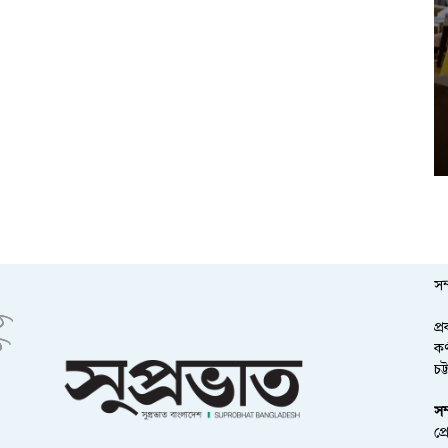
সম
প্
কর
চট
সম
প্