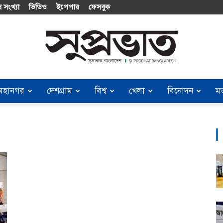
 সংখ্যা
ভিডিও
ইপেপার
ফেসবুক
মহানগর
দেশগ্রাম
বিশ্ব
খেলা
বিনোদন
ম
Suprobhat
Bangladesh