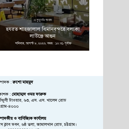
এ মুহূর্তের সংবাদ
এ 
হযরত শাহজালাল বিমানবন্দরে বলাকা
আজ ডিজিএফআই
লাউঞ্জে আগুন
পরিদর্শনে য
শনিবার, আগস্ট ৮, ২০২৬; সময় : ১০:৩১ পূর্বাহ্ণ
শনিবার, আগস্ট ৮,
্পাদক :
রুশো মাহমুদ
রকাশক :
মোহাম্মদ ওমর ফারুক
্ণফুলী টাওয়ার, ৬৩, এস. এস. খালেদ রোড
্টগ্রাম-৪০০০
্পাদকীয় ও বাণিজ্যিক কার্যালয়
রেস ক্লাব ভবন, ৬ষ্ঠ তলা, জামালখান রোড, চট্টগ্রাম।