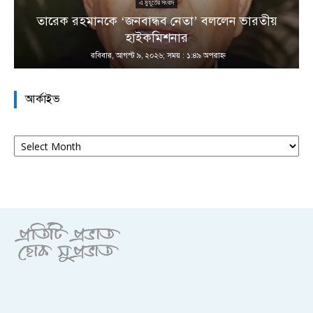
এ মুহূর্তের সংবাদ
তারেক রহমানকে ‘জনবান্ধব নেতা’ বললেন ভারতীয়
হাইকমিশনার
রবিবার, আগস্ট ৯, ২০২৬; সময় : ১:৪৯ অপরাহ্ণ
আর্কাইভ
আর্কাইভ