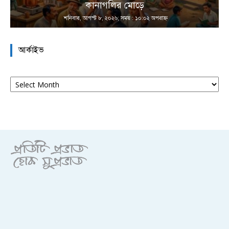
কানাগলির মোড়ে
শনিবার, আগস্ট ৮, ২০২৬; সময় : ১০:০২ অপরাহ্ণ
আর্কাইভ
আর্কাইভ