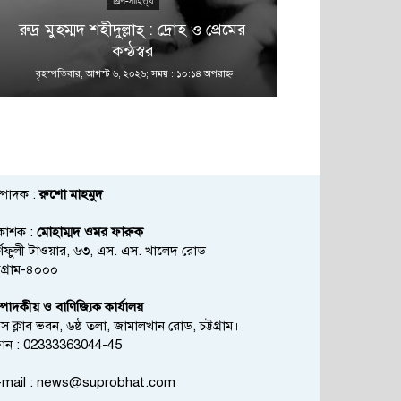
শিল্প-সাহিত্য
রুদ্র মুহম্মদ শহীদুল্লাহ্ : দ্রোহ ও প্রেমের
কন্ঠস্বর
বৃহস্পতিবার, আগস্ট ৬, ২০২৬; সময় : ১০:১৪ অপরাহ্ণ
বৃহস্পতিবার, আগস্
্পাদক :
রুশো মাহমুদ
রকাশক :
মোহাম্মদ ওমর ফারুক
্ণফুলী টাওয়ার, ৬৩, এস. এস. খালেদ রোড
্টগ্রাম-৪০০০
্পাদকীয় ও বাণিজ্যিক কার্যালয়
রেস ক্লাব ভবন, ৬ষ্ঠ তলা, জামালখান রোড, চট্টগ্রাম।
োন : 02333363044-45
mail :
news@suprobhat.com