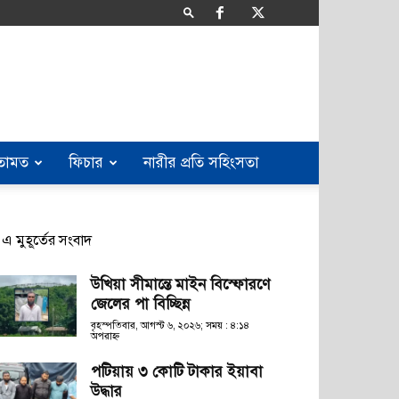
তামত
ফিচার
নারীর প্রতি সহিংসতা
এ মুহূর্তের সংবাদ
উখিয়া সীমান্তে মাইন বিস্ফোরণে
জেলের পা বিচ্ছিন্ন
বৃহস্পতিবার, আগস্ট ৬, ২০২৬; সময় : ৪:১৪
অপরাহ্ণ
পটিয়ায় ৩ কোটি টাকার ইয়াবা
উদ্ধার