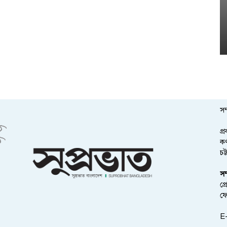
সম
প্
কর
চট
সম
প্
ফ
E-