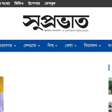
 সংখ্যা
ভিডিও
ইপেপার
ফেসবুক
মহানগর
দেশগ্রাম
বিশ্ব
খেলা
বিনোদন
ম
Suprobhat
Bangladesh