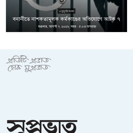
এ মুহূর্তের সংবাদ
বনানীতে নাশকতামূলক কর্মকাণ্ডের অভিযোগে আটক ৭
শুক্রবার, আগস্ট ৭, ২০২৬; সময় : ৫:০৩ অপরাহ্ণ