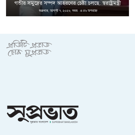
গভীর সমুদ্রের সম্পদ আহরণের চেষ্টা চলছে: স্বরাষ্ট্রমন্ত্রী
শুক্রবার, আগস্ট ৭, ২০২৬; সময় : ৪:৫৬ অপরাহ্ণ