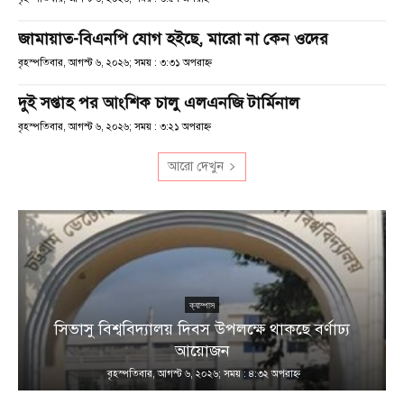
জামায়াত-বিএনপি যোগ হইছে, মারো না কেন ওদের
বৃহস্পতিবার, আগস্ট ৬, ২০২৬; সময় : ৩:৩১ অপরাহ্ণ
দুই সপ্তাহ পর আংশিক চালু এলএনজি টার্মিনাল
বৃহস্পতিবার, আগস্ট ৬, ২০২৬; সময় : ৩:২১ অপরাহ্ণ
আরো দেখুন
ক্যাম্পাস
সিভাসু বিশ্ববিদ্যালয় দিবস উপলক্ষে থাকছে বর্ণাঢ্য
আয়োজন
বৃহস্পতিবার, আগস্ট ৬, ২০২৬; সময় : ৪:৩২ অপরাহ্ণ