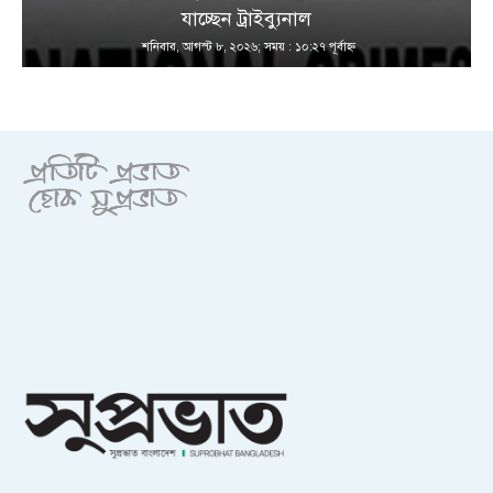
যাচ্ছেন ট্রাইব্যুনাল
শনিবার, আগস্ট ৮, ২০২৬; সময় : ১০:২৭ পূর্বাহ্ণ