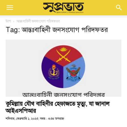
ট্যাগ
আন্তঃবাহিনী জনসংযোগ পরিদফতর
Tag: আন্তঃবাহিনী জনসংযোগ পরিদফতর
কুমিল্লায় যৌথ বাহিনীর হেফাজতে মৃত্যু, যা জানাল
আইএসপিআর
শনিবার, ফেব্রুয়ারি ১, ২০২৫; সময় : ৩:৫৪ অপরাহ্ণ