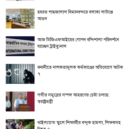
হযরত শাহজালাল বিমানবন্দরে বলাকা লাউঞ্জে
আগুন
আজ ডিজিএফআইয়ের গোপন বন্দিশালা পরিদর্শনে
যাচ্ছেন ট্রাইব্যুনাল
বনানীতে নাশকতামূলক কর্মকাণ্ডের অভিযোগে আটক
৭
গভীর সমুদ্রের সম্পদ আহরণের চেষ্টা চলছে:
স্বরাষ্ট্রমন্ত্রী
থাইল্যান্ডে স্কুলে শিক্ষার্থীর বন্দুক হামলা, শিক্ষকসহ