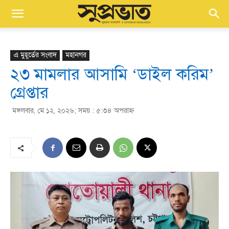
এ মুহূর্তের সংবাদ
মহানগর
২৩ মামলার আসামি ‘ডাইল করিম’
গ্রেপ্তার
মঙ্গলবার, মে ১২, ২০২৬; সময় : ৫:৩৪ অপরাহ্ণ