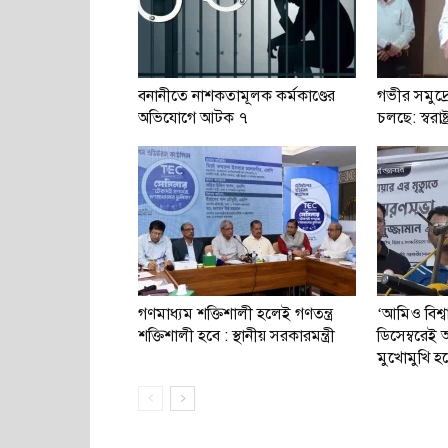
বনানীতে নাশকতামূলক কর্মকাণ্ডের
গভীর সমুদ্র
অভিযোগে আটক ৭
চলছে: স্বরাষ্ট্র
গণমাধ্যম শক্তিশালী হলেই গণতন্ত্র
‘আমিও বিশ্
শক্তিশালী হবে : স্থানীয় সরকারমন্ত্রী
ডিসেম্বরে
মুখোমুখি হ