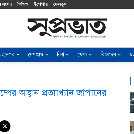
 সংখ্যা
ভিডিও
ইপেপার
ফেসবুক
মহানগর
দেশগ্রাম
বিশ্ব
খেলা
বিনোদন
ম
Suprobhat
াম্পের আহ্বান প্রত্যাখ্যান জাপানের
Bangladesh