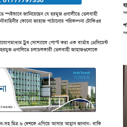
হা
শুক
িতে স্পষ্টভাবে জানিয়েছেন যে হরমুজ প্রণালীতে তেলবাহী
র নৌবাহিনীর কোনো জাহাজ পাঠানোর পরিকল্পনা টোকিওর
পর
শুক
োগমাধ্যম ট্রুথ সোশ্যালে পোস্ট করা এক বার্তায় প্রেসিডেন্ট
গিরই হরমুজ প্রণালিতে চলাচলকারী তেলবাহী জাহাজগুলোকে
পান-সহ মিত্র ৬ দেশকে এগিয়ে আসার আহ্বান জানান। বাকি