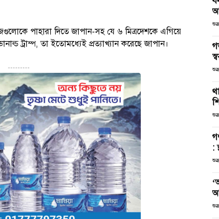
ব
আ
শুক
াজগুলোকে পাহারা দিতে জাপান-সহ যে ৬ মিত্রদেশকে এগিয়ে
ডোনাল্ড ট্রাম্প, তা ইতোমধ্যেই প্রত্যাখ্যান করেছে জাপান।
গ
স্ব
---------
শুক
থা
শ
শুক
গ
: 
শুক
‘
আ
শুক