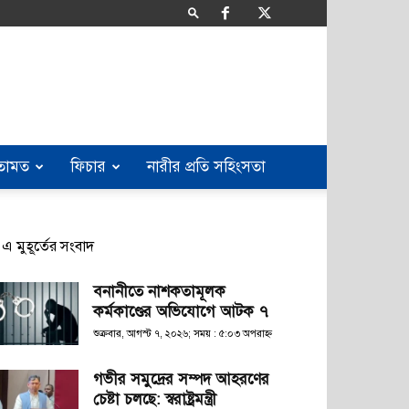
তামত
ফিচার
নারীর প্রতি সহিংসতা
এ মুহূর্তের সংবাদ
বনানীতে নাশকতামূলক
কর্মকাণ্ডের অভিযোগে আটক ৭
শুক্রবার, আগস্ট ৭, ২০২৬; সময় : ৫:০৩ অপরাহ্ণ
গভীর সমুদ্রের সম্পদ আহরণের
চেষ্টা চলছে: স্বরাষ্ট্রমন্ত্রী