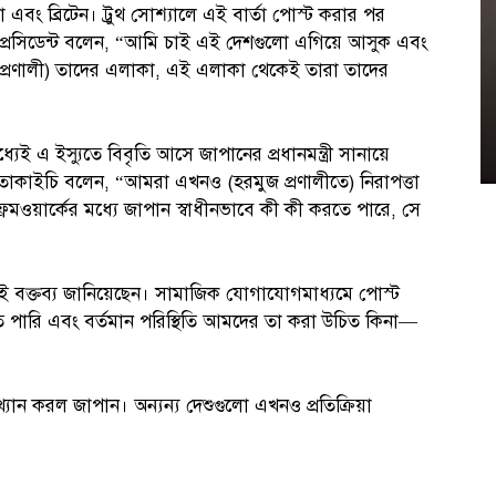
 এবং ব্রিটেন। ট্রুথ সোশ্যালে এই বার্তা পোস্ট করার পর
ের প্রেসিডেন্ট বলেন, “আমি চাই এই দেশগুলো এগিয়ে আসুক এবং
এ মুহূর্তের সংবাদ
 প্রণালী) তাদের এলাকা, এই এলাকা থেকেই তারা তাদের
বনানীতে নাশকতামূলক কর্মকাণ্ডের
অভিযোগে আটক ৭
যেই এ ইস্যুতে বিবৃতি আসে জাপানের প্রধানমন্ত্রী সানায়ে
শুক্রবার, আগস্ট ৭, ২০২৬; সময় : ৫:০৩ অপরাহ্ণ
্রী তাকাইচি বলেন, “আমরা এখনও (হরমুজ প্রণালীতে) নিরাপত্তা
েমওয়ার্কের মধ্যে জাপান স্বাধীনভাবে কী কী করতে পারে, সে
একই বক্তব্য জানিয়েছেন। সামাজিক যোগাযোগমাধ্যমে পোস্ট
 পারি এবং বর্তমান পরিস্থিতি আমদের তা করা উচিত কিনা—
যাখ্যান করল জাপান। অন্যন্য দেশুগুলো এখনও প্রতিক্রিয়া