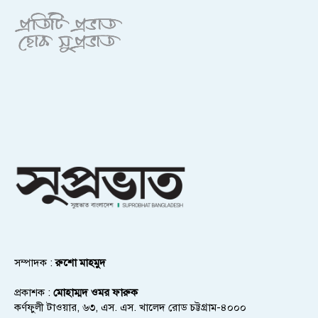
সম্পাদক :
রুশো মাহমুদ
প্রকাশক :
মোহাম্মদ ওমর ফারুক
কর্ণফুলী টাওয়ার, ৬৩, এস. এস. খালেদ রোড চট্টগ্রাম-৪০০০