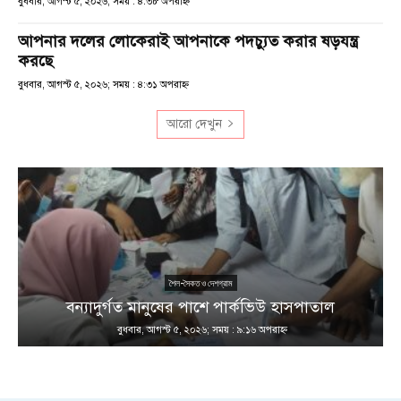
বুধবার, আগস্ট ৫, ২০২৬; সময় : ৪:৩৮ অপরাহ্ণ
আপনার দলের লোকেরাই আপনাকে পদচ্যুত করার ষড়যন্ত্র
করছে
বুধবার, আগস্ট ৫, ২০২৬; সময় : ৪:৩১ অপরাহ্ণ
আরো দেখুন
শৈল-সৈকত ও দেশগ্রাম
ণ
বন্যাদুর্গত মানুষের পাশে পার্কভিউ হাসপাতাল
বুধবার, আগস্ট ৫, ২০২৬; সময় : ৯:১৬ অপরাহ্ণ