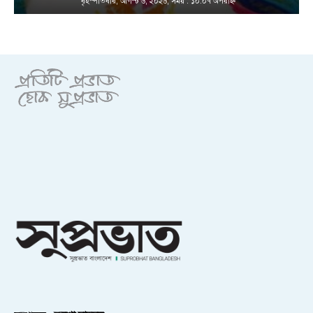
বৃহস্পতিবার, আগস্ট ৬, ২০২৬; সময় : ১০:০৭ অপরাহ্ণ