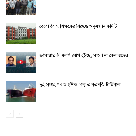
বেরোবির ৭ শিক্ষকের বিরুদ্ধে অনুসন্ধান কমিটি
জামায়াত-বিএনপি যোগ হইছে, মারো না কেন ওদের
দুই সপ্তাহ পর আংশিক চালু এলএনজি টার্মিনাল