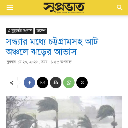
এ মুহূর্তের সংবাদ
স্বদেশ
সন্ধ্যার মধ্যে চট্টগ্রামসহ আট
অঞ্চলে ঝড়ের আভাস
বুধবার, মে ২০, ২০২৬; সময় : ১:৫৫ অপরাহ্ণ