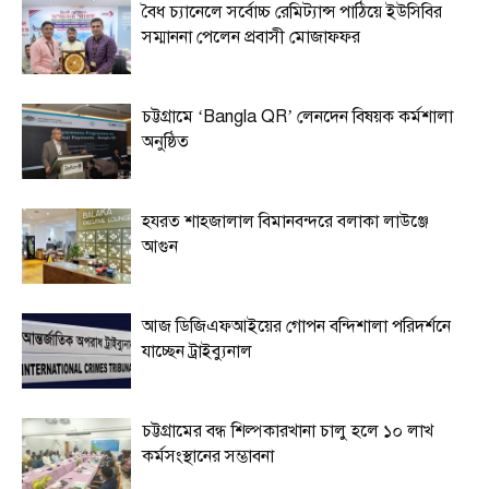
বৈধ চ্যানেলে সর্বোচ্চ রেমিট্যান্স পাঠিয়ে ইউসিবির
সম্মাননা পেলেন প্রবাসী মোজাফফর
চট্টগ্রামে ‘Bangla QR’ লেনদেন বিষয়ক কর্মশালা
অনুষ্ঠিত
হযরত শাহজালাল বিমানবন্দরে বলাকা লাউঞ্জে
আগুন
আজ ডিজিএফআইয়ের গোপন বন্দিশালা পরিদর্শনে
যাচ্ছেন ট্রাইব্যুনাল
চট্টগ্রামের বন্ধ শিল্পকারখানা চালু হলে ১০ লাখ
কর্মসংস্থানের সম্ভাবনা