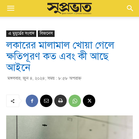
এ মুহূর্তের সংবাদ
বিজনেস
লকারের মালামাল খোয়া গেলে
ক্ষতিপূরণ কত এবং কী আছে
আইনে
মঙ্গলবার, জুন ৪, ২০২৪; সময় : ৮:৫৮ অপরাহ্ণ