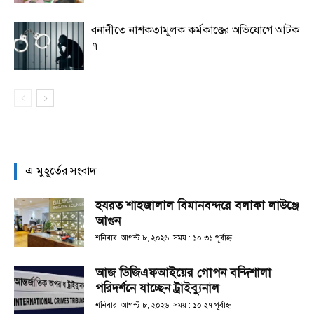
বনানীতে নাশকতামূলক কর্মকাণ্ডের অভিযোগে আটক
৭
এ মুহূর্তের সংবাদ
হযরত শাহজালাল বিমানবন্দরে বলাকা লাউঞ্জে
আগুন
শনিবার, আগস্ট ৮, ২০২৬; সময় : ১০:৩১ পূর্বাহ্ণ
আজ ডিজিএফআইয়ের গোপন বন্দিশালা
পরিদর্শনে যাচ্ছেন ট্রাইব্যুনাল
শনিবার, আগস্ট ৮, ২০২৬; সময় : ১০:২৭ পূর্বাহ্ণ