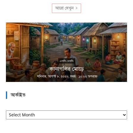
আরো দেখুন
এলাটিং বেলাটিং
কানাগলির মোড়ে
শনিবার, আগস্ট ৮, ২০২৬; সময় : ১০:০২ অপরাহ্ণ
আর্কাইভ
আর্কাইভ