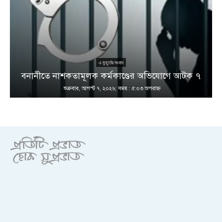
এ মুহূর্তের সংবাদ
বনানীতে নাশকতামূলক কর্মকাণ্ডের অভিযোগে আটক ৭
শুক্রবার, আগস্ট ৭, ২০২৬; সময় : ৫:০৩ অপরাহ্ণ