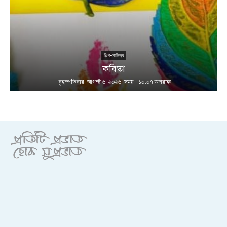
শিল্প-সাহিত্য
কবিতা
বৃহস্পতিবার, আগস্ট ৬, ২০২৬; সময় : ১০:০৭ অপরাহ্ণ