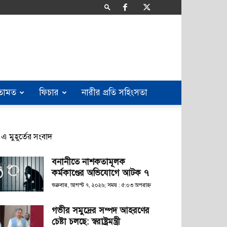
তামত
ফিচার
নারীর প্রতি সহিংসতা
এ মুহূর্তের সংবাদ
বনানীতে নাশকতামূলক
কর্মকাণ্ডের অভিযোগে আটক ৭
শুক্রবার, আগস্ট ৭, ২০২৬; সময় : ৫:০৩ অপরাহ্ণ
গভীর সমুদ্রের সম্পদ আহরণের
চেষ্টা চলছে: স্বরাষ্ট্রমন্ত্রী