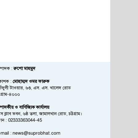
্পাদক :
রুশো মাহমুদ
রকাশক :
মোহাম্মদ ওমর ফারুক
্ণফুলী টাওয়ার, ৬৩, এস. এস. খালেদ রোড
্টগ্রাম-৪০০০
্পাদকীয় ও বাণিজ্যিক কার্যালয়
রেস ক্লাব ভবন, ৬ষ্ঠ তলা, জামালখান রোড, চট্টগ্রাম।
োন : 02333363044-45
mail :
news@suprobhat.com