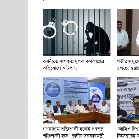
বনানীতে নাশকতামূলক কর্মকাণ্ডের
গভীর সমুদ্র
অভিযোগে আটক ৭
চলছে: স্বরাষ্ট্র
গণমাধ্যম শক্তিশালী হলেই গণতন্ত্র
‘আমিও বিশ্
শক্তিশালী হবে : স্থানীয় সরকারমন্ত্রী
ডিসেম্বরে