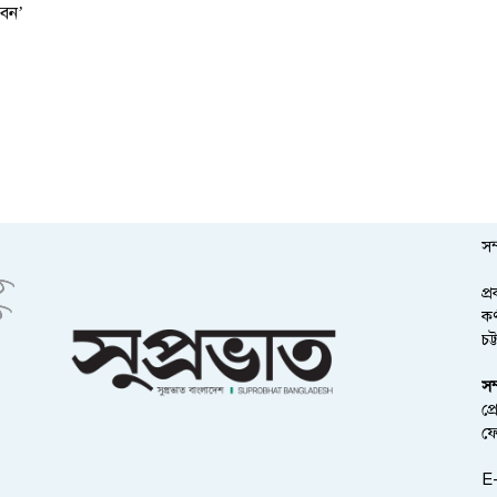
বেন’
সম
প্
কর
চট
সম
প্
ফ
E-