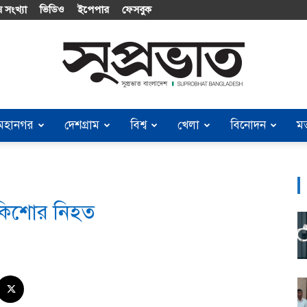
 সংখ্যা
ভিডিও
ইপেপার
ফেসবুক
মহানগর
দেশগ্রাম
বিশ্ব
খেলা
বিনোদন
ম
Suprobhat
 কিশোর নিহত
Bangladesh