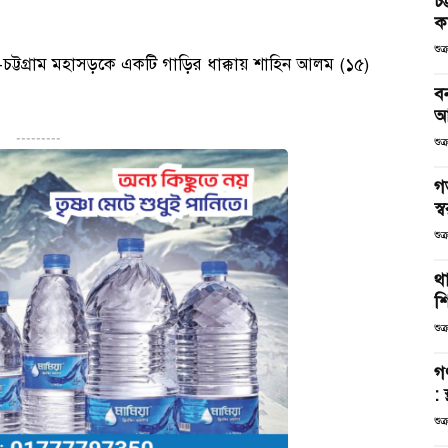
চট
কর
শুক
-চট্টগ্রাম মহাসড়কে একটি গাড়ির ধাক্কায় শাহিন আলম (১৫)
ব
আ
---------
শুক
গ
স্ব
শুক
থা
শ
শুক
গ
: 
শুক