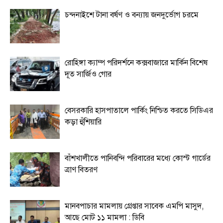
চন্দনাইশে টানা বর্ষণ ও বন্যায় জনদুর্ভোগ চরমে
রোহিঙ্গা ক্যাম্প পরিদর্শনে কক্সবাজারে মার্কিন বিশেষ
দূত সার্জিও গোর
বেসরকারি হাসপাতালে পার্কিং নিশ্চিত করতে সিডিএর
কড়া হুঁশিয়ারি
বাঁশখালীতে পানিবন্দি পরিবারের মধ্যে কোস্ট গার্ডের
ত্রাণ বিতরণ
মানবপাচার মামলায় গ্রেপ্তার সাবেক এমপি মাসুদ,
আছে মোট ১১ মামলা : ডিবি