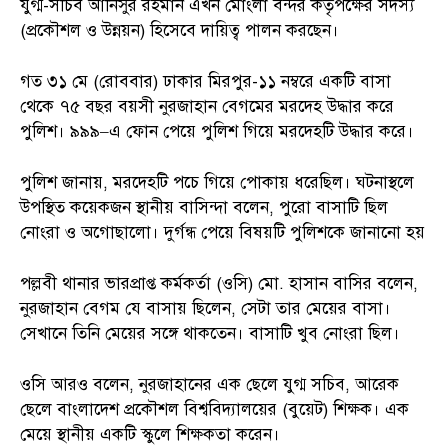
যুগ্ম-সচিব আনিসুর রহমান এখন মোংলা বন্দর কর্তৃপক্ষের সদস্য
(প্রকৌশল ও উন্নয়ন) হিসেবে দায়িত্ব পালন করছেন।
গত ৩১ মে (রোববার) ঢাকার মিরপুর-১১ নম্বরে একটি বাসা
থেকে ৭৫ বছর বয়সী নুরজাহান বেগমের মরদেহ উদ্ধার করে
পুলিশ। ৯৯৯–এ ফোন পেয়ে পুলিশ গিয়ে মরদেহটি উদ্ধার করে।
পুলিশ জানায়, মরদেহটি পচে গিয়ে পোকায় ধরেছিল। ঘটনাস্থলে
উপস্থিত কয়েকজন স্থানীয় বাসিন্দা বলেন, পুরো বাসাটি ছিল
নোংরা ও অগোছালো। দুর্গন্ধ পেয়ে বিষয়টি পুলিশকে জানানো হয়
পল্লবী থানার ভারপ্রাপ্ত কর্মকর্তা (ওসি) মো. হাসান বাসির বলেন,
নুরজাহান বেগম যে বাসায় ছিলেন, সেটা তার মেয়ের বাসা।
সেখানে তিনি মেয়ের সঙ্গে থাকতেন। বাসাটি খুব নোংরা ছিল।
ওসি আরও বলেন, নুরজাহানের এক ছেলে যুগ্ম সচিব, আরেক
ছেলে বাংলাদেশ প্রকৌশল বিশ্ববিদ্যালয়ের (বুয়েট) শিক্ষক। এক
মেয়ে স্থানীয় একটি স্কুলে শিক্ষকতা করেন।