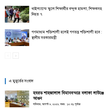
থাইল্যান্ডে স্কুলে শিক্ষার্থীর বন্দুক হামলা, শিক্ষকসহ
নিহত ৭
গণমাধ্যম শক্তিশালী হলেই গণতন্ত্র শক্তিশালী হবে :
স্থানীয় সরকারমন্ত্রী
এ মুহূর্তের সংবাদ
হযরত শাহজালাল বিমানবন্দরে বলাকা লাউঞ্জে
আগুন
শনিবার, আগস্ট ৮, ২০২৬; সময় : ১০:৩১ পূর্বাহ্ণ