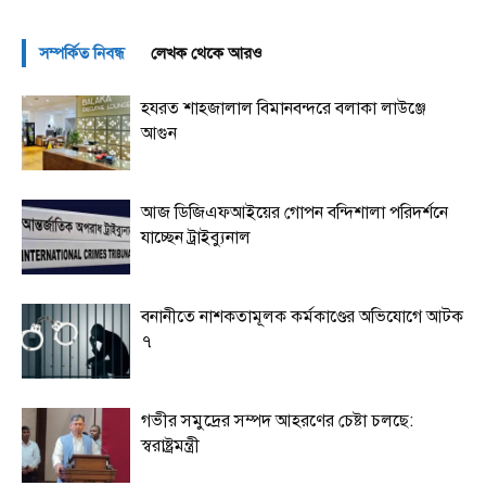
সম্পর্কিত নিবন্ধ
লেখক থেকে আরও
হযরত শাহজালাল বিমানবন্দরে বলাকা লাউঞ্জে
আগুন
আজ ডিজিএফআইয়ের গোপন বন্দিশালা পরিদর্শনে
যাচ্ছেন ট্রাইব্যুনাল
বনানীতে নাশকতামূলক কর্মকাণ্ডের অভিযোগে আটক
৭
গভীর সমুদ্রের সম্পদ আহরণের চেষ্টা চলছে:
স্বরাষ্ট্রমন্ত্রী