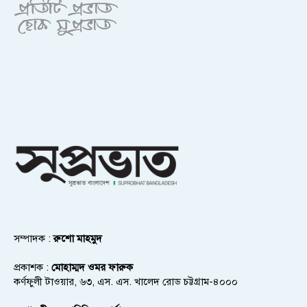
সম্পাদক :
রুশো মাহমুদ
প্রকাশক :
মোহাম্মদ ওমর ফারুক
কর্ণফুলী টাওয়ার, ৬৩, এস. এস. খালেদ রোড চট্টগ্রাম-৪০০০