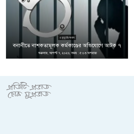
এ মুহূর্তের সংবাদ
বনানীতে নাশকতামূলক কর্মকাণ্ডের অভিযোগে আটক ৭
শুক্রবার, আগস্ট ৭, ২০২৬; সময় : ৫:০৩ অপরাহ্ণ