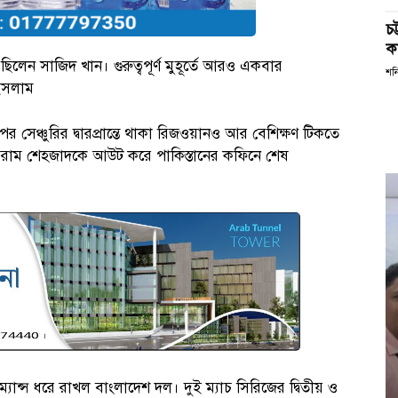
চ
কর
িলেন সাজিদ খান। গুরুত্বপূর্ণ মুহূর্তে আরও একবার
শন
 ইসলাম
 সেঞ্চুরির দ্বারপ্রান্তে থাকা রিজওয়ানও আর বেশিক্ষণ টিকতে
। খুররাম শেহজাদকে আউট করে পাকিস্তানের কফিনে শেষ
যান্স ধরে রাখল বাংলাদেশ দল। দুই ম্যাচ সিরিজের দ্বিতীয় ও