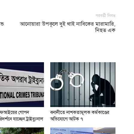
পরবর্তী নিবন্ধ
োভ
আনোয়ারা উপকূলে দুই থাই নাবিকের মারামারি,
নিহত এক
ফআইয়ের গোপন
বনানীতে নাশকতামূলক কর্মকাণ্ডের
দর্শনে যাচ্ছেন ট্রাইব্যুনাল
অভিযোগে আটক ৭