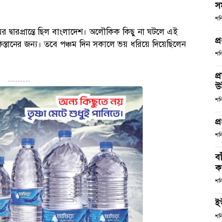
স
শন
র দ্বারপ্রান্তে ছিল বাংলাদেশ। অলৌকিক কিছু না ঘটলে এই
প্
্তানের জন্য। তবে পঞ্চম দিন সকালে ভয় ধরিয়ে দিয়েছিলেন
শন
প্
---------
উ
শন
প্
শন
ব
কর
শন
ই
শন