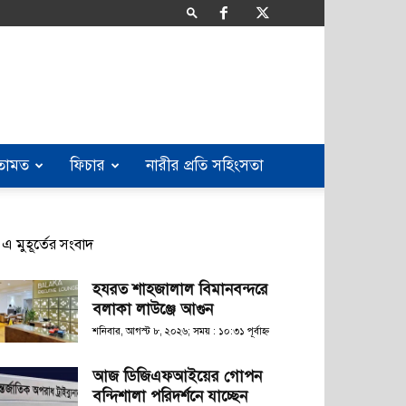
তামত
ফিচার
নারীর প্রতি সহিংসতা
এ মুহূর্তের সংবাদ
হযরত শাহজালাল বিমানবন্দরে
বলাকা লাউঞ্জে আগুন
শনিবার, আগস্ট ৮, ২০২৬; সময় : ১০:৩১ পূর্বাহ্ণ
আজ ডিজিএফআইয়ের গোপন
বন্দিশালা পরিদর্শনে যাচ্ছেন