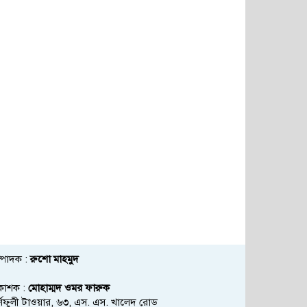
্পাদক :
রুশো মাহমুদ
রকাশক :
মোহাম্মদ ওমর ফারুক
্ণফুলী টাওয়ার, ৬৩, এস. এস. খালেদ রোড