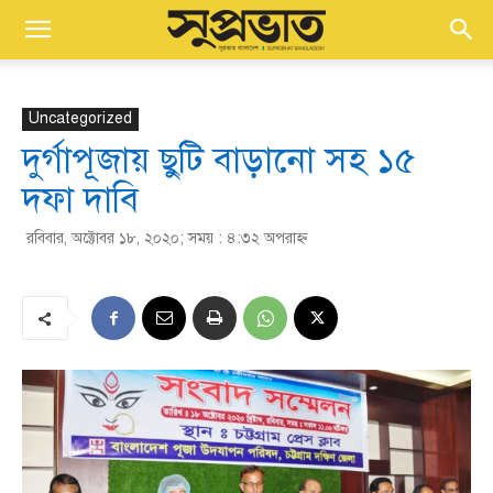
Uncategorized
দুর্গাপূজায় ছুটি বাড়ানো সহ ১৫
দফা দাবি
রবিবার, অক্টোবর ১৮, ২০২০; সময় : ৪:৩২ অপরাহ্ণ