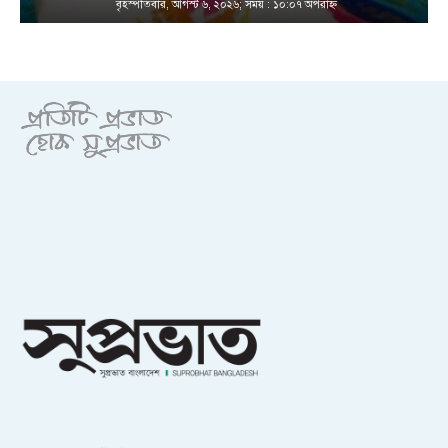
বৃহস্পতিবার, আগস্ট ৬, ২০২৬; সময় : ১০:০৭ অপরাহ্ণ