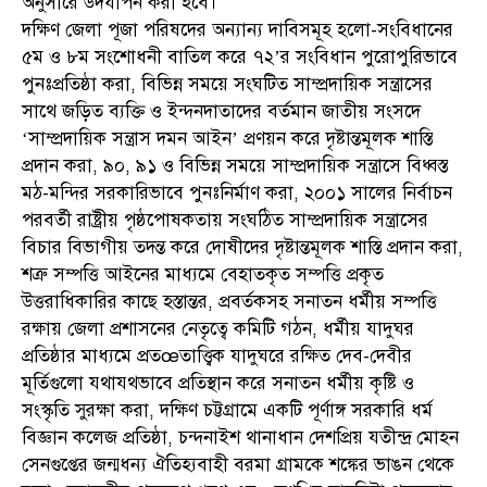
অনুসারে উদযাপন করা হবে।
দক্ষিণ জেলা পূজা পরিষদের অন্যান্য দাবিসমূহ হলো-সংবিধানের
৫ম ও ৮ম সংশোধনী বাতিল করে ৭২’র সংবিধান পুরোপুরিভাবে
পুনঃপ্রতিষ্ঠা করা, বিভিন্ন সময়ে সংঘটিত সাম্প্রদায়িক সন্ত্রাসের
সাথে জড়িত ব্যক্তি ও ইন্দনদাতাদের বর্তমান জাতীয় সংসদে
‘সাম্প্রদায়িক সন্ত্রাস দমন আইন’ প্রণয়ন করে দৃষ্টান্তমূলক শাস্তি
প্রদান করা, ৯০, ৯১ ও বিভিন্ন সময়ে সাম্প্রদায়িক সন্ত্রাসে বিধ্বস্ত
মঠ-মন্দির সরকারিভাবে পুনঃনির্মাণ করা, ২০০১ সালের নির্বাচন
পরবর্তী রাষ্ট্রীয় পৃষ্ঠপোষকতায় সংঘঠিত সাম্প্রদায়িক সন্ত্রাসের
বিচার বিভাগীয় তদন্ত করে দোষীদের দৃষ্টান্তমূলক শাস্তি প্রদান করা,
শত্রু সম্পত্তি আইনের মাধ্যমে বেহাতকৃত সম্পত্তি প্রকৃত
উত্তরাধিকারির কাছে হস্তান্তর, প্রবর্তকসহ সনাতন ধর্মীয় সম্পত্তি
রক্ষায় জেলা প্রশাসনের নেতৃত্বে কমিটি গঠন, ধর্মীয় যাদুঘর
প্রতিষ্ঠার মাধ্যমে প্রতœতাত্ত্বিক যাদুঘরে রক্ষিত দেব-দেবীর
মূর্তিগুলো যথাযথভাবে প্রতিস্থান করে সনাতন ধর্মীয় কৃষ্টি ও
সংস্কৃতি সুরক্ষা করা, দক্ষিণ চট্টগ্রামে একটি পূর্ণাঙ্গ সরকারি ধর্ম
বিজ্ঞান কলেজ প্রতিষ্ঠা, চন্দনাইশ থানাধান দেশপ্রিয় যতীন্দ্র মোহন
সেনগুপ্তের জন্মধন্য ঐতিহ্যবাহী বরমা গ্রামকে শঙ্কের ভাঙন থেকে