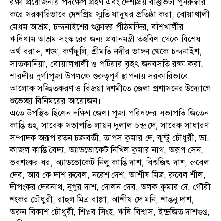
রক্ষা প্রয়োজনীয় পদক্ষেপ গ্রহণ এবং দেশপ্রিয় বাস্তুভিটা পুনরুদ্ধার
করে সরকারিভাবে দেশপ্রিয় স্মৃতি যাদুঘর প্রতিষ্ঠা করা, বোয়াখালী
মেধম আশ্রম, চন্দনাইশের শুক্লাম্বর পীঠমন্দির, বাঁশখালীর
ঋষিধাম আশ্রম সংস্কারের জন্য প্রধানমন্ত্রী তহবিল থেকে বিশেষ
অর্থ বরাদ্দ, শঙ্খ, কর্ণফুলি, শ্রীমতি নদীর ভাঙ্গন থেকে চন্দনাইশ,
সাতকানিয়া, বোয়ালখালী ও পটিয়ার বৃহৎ জনবসতি রক্ষা করা,
শারদীয় দুর্গাপূজা উপলক্ষে গুরুত্বপূর্ণ স্থাপনায় সরকারিভাবে
আলোক সজ্জিতকরণ ও বিজয়া দশমীতে জেলা প্রশাসনের উদ্যোগে
শুভেচ্ছা বিনিময়ের আয়োজন।
এতে উপস্থিত ছিলেন দক্ষিণ জেলা পূজা পরিষদের সভাপতি জিতেন
কান্তি গুহ, সাবেক সভাপতি লায়ন দুলাল চন্দ্র দে, সাবেক সাধারণ
সম্পাদক অরূপ রতন চক্রবর্তী, তাপস কুমার দে, ঝুন্টু চৌধুরী, ডা.
কাজল কান্তি বৈদ্য, অ্যাডভোকেট নিখিল কুমার নাথ, অরূপ সেন,
ভবশংকর ধর, অ্যাডভোকেট নিলু কান্তি দাশ, বিশ্বজিৎ দাশ, রুবেল
দেব, আর কে দাশ রুবেল, নরেশ দেশ, আশীষ মিত্র, রুবেল শীল,
দীপংকর দেবনাথ, নুপুর দাশ, দোলন দেব, অলক কুমার দে, গৌরী
শংকর চৌধুরী, রাহুল মিত্র বাপ্পা, আশীষ দে মনি, শান্তনু দাশ,
অরুন বিকাশ চৌধুরী, শিপ্লব সিংহ, ঋষি বিশ্বাস, ইন্দ্রজিত দাশগুপ্ত,