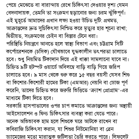
পেয়ে মেঝেতে বা বারান্দায় রেখে চিকিৎসা দেওয়ার দৃশ্য যেমন
বেদনাদায়ক, তেমনি তা সংক্রমণ ছড়ানোর জন্য চরম ঝুঁকিপূর্ণ।
এই মুহূর্তে আমাদের প্রধান লক্ষ্য হওয়া উচিত দুটি: প্রথমত,
আক্রান্তদের দ্রুত সুচিকিৎসা নিশ্চিত করে মৃত্যুর হার শূন্যে রাখা;
দ্বিতীয়ত, সংক্রমণের চেইন বা বিস্তার টেনে ধরা।
পরিস্থিতি নিয়ন্ত্রণে আনতে হলে স্বাস্থ্য বিভাগ এবং চট্টগ্রাম সিটি
কর্পোরেশনকে (চসিক) যৌথভাবে যুদ্ধকালীন তৎপরতা চালাতে
হবে। শুধু নিয়মিত টিকাদান দিয়ে এই ধাক্কা সামলানো যাবে না।
চিহ্নিত ৯টি হটস্পট ওয়ার্ডে অবিলম্বে বাড়ি বাড়ি গিয়ে জরিপ
চালাতে হবে। ৯ মাস থেকে শুরু করে ১৫ বছর বয়সী যেসব শিশু
বা কিশোর-কিশোরী হামের টিকা (এমআর) নেয়নি বা ডোজ পূর্ণ
করেনি, তাদের চিহ্নিত করে জরুরি ভিত্তিতে ‘ক্র্যাশ প্রোগ্রাম’-এর
মাধ্যমে টিকা দিতে হবে।
সরকারি হাসপাতালের ওপর চাপ কমাতে আক্রান্তদের জন্য অস্থায়ী
আইসোলেশন ও ফিল্ড চিকিৎসার ব্যবস্থা করা যেতে পারে।
অনেক অভিভাবক হাম হলে শিশুকে ঘরে আটকে রাখেন বা
কবিরাজি চিকিৎসা করান, যা শিশুর নিউমোনিয়া বা ব্রেন
ড্যামেজের মতো মারাত্মক জটিলতা তৈরি করতে পারে। লিফলেট