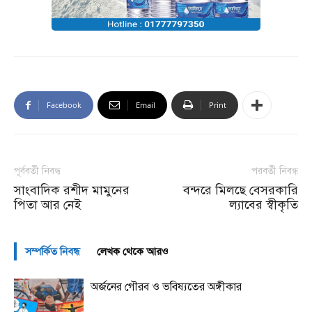
Facebook
Email
Print
পূর্ববর্তী নিবন্ধ
পরবর্তী নিবন্ধ
সাংবাদিক রশীদ মামুনের
বন্দরে মিলছে বেসরকারি
পিতা আর নেই
ল্যাবের স্বীকৃতি
সম্পর্কিত নিবন্ধ
লেখক থেকে আরও
অর্জনের গৌরব ও ভবিষ্যতের অঙ্গীকার