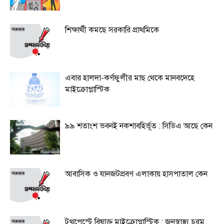
শিক্ষার্থী কমছে সরকারি প্রাথমিকে
এবার হালদা-কর্ণফুলীর মাছ থেকে মানবদেহে
মাইক্রোপ্লাস্টিক
৯৯ শতাংশ ভবনই নকশাবহির্ভূত : সিডিএ আছে কেন
আবাসিক ও যানজটপ্রবণ এলাকায় হাসপাতাল কেন
টুথপেস্টে বিষাক্ত মাইক্রোপ্লাস্টিক : জনস্বাস্থ্য চরম