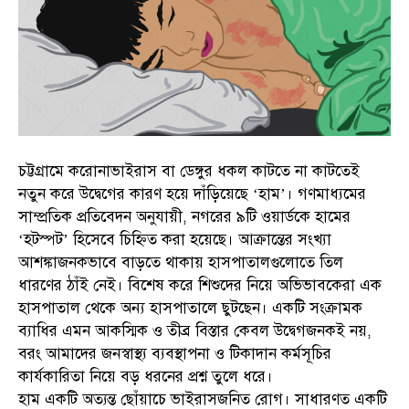
চট্টগ্রামে করোনাভাইরাস বা ডেঙ্গুর ধকল কাটতে না কাটতেই
নতুন করে উদ্বেগের কারণ হয়ে দাঁড়িয়েছে ‘হাম’। গণমাধ্যমের
সাম্প্রতিক প্রতিবেদন অনুযায়ী, নগরের ৯টি ওয়ার্ডকে হামের
‘হটস্পট’ হিসেবে চিহ্নিত করা হয়েছে। আক্রান্তের সংখ্যা
আশঙ্কাজনকভাবে বাড়তে থাকায় হাসপাতালগুলোতে তিল
ধারণের ঠাঁই নেই। বিশেষ করে শিশুদের নিয়ে অভিভাবকেরা এক
হাসপাতাল থেকে অন্য হাসপাতালে ছুটছেন। একটি সংক্রামক
ব্যাধির এমন আকস্মিক ও তীব্র বিস্তার কেবল উদ্বেগজনকই নয়,
বরং আমাদের জনস্বাস্থ্য ব্যবস্থাপনা ও টিকাদান কর্মসূচির
কার্যকারিতা নিয়ে বড় ধরনের প্রশ্ন তুলে ধরে।
হাম একটি অত্যন্ত ছোঁয়াচে ভাইরাসজনিত রোগ। সাধারণত একটি