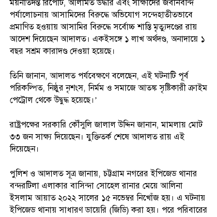
ময়নাতদন্ত রিপোর্ট, আলামত উদ্ধার এবং সাক্ষীদের জবানবন্দি
পর্যালোচনায় আসামিদের বিরুদ্ধে অভিযোগ সন্দেহাতীতভাবে
প্রমাণিত হ‌ওয়ায় আসামির বিরুদ্ধে সর্বোচ্চ শাস্তি মৃত্যুদণ্ডের রায়
আদেশ দিয়েছেন আদালত। একইসঙ্গে ১ লাখ অর্থদণ্ড, অনাদায়ে ১
বছর সশ্রম কারাদণ্ড দেওয়া হয়েছে।
তিনি জানান, আদালত পর্যবেক্ষণে বলেছেন, এই ঘটনাটি পূর্ব
পরিকল্পিত, নিষ্ঠুর নৃশংস, নির্মম ও সমাজে আতঙ্ক সৃষ্টিকারী ক্রাইম
পেট্রোল থেকে উদ্বুদ্ধ হয়েছে।’
রাষ্ট্রপক্ষের সরকারি কৌঁসুলি জালাল উদ্দিন জানান, মামলায় মোট
৩৩ জন সাক্ষ্য দিয়েছেন। যুক্তিতর্ক শেষে আদালত রায় এই
দিয়েছেন।
পুলিশ ও আদালত সূত্র জানায়, চট্টগ্রাম নগরের ইপিজেড থানার
বন্দরটিলা এলাকার বাসিন্দা সোহেল রানার মেয়ে আলিনা
ইসলাম আয়াত ২০২২ সালের ১৫ নভেম্বর নিখোঁজ হয়। এ ঘটনায়
ইপিজেড থানায় সাধারণ ডায়েরি (জিডি) করা হয়। পরে পরিবারের