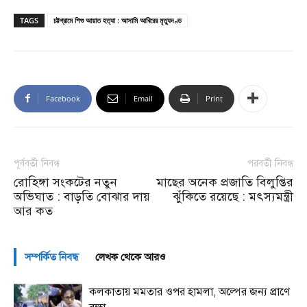
TAGS
চট্টগ্রামে শিশু আয়াত হত্যা : আসামি আবিরের মৃত্যুদণ্ড
Facebook
Email
Print
পূর্ববর্তী নিবন্ধ
পরবর্তী নিবন্ধ
রোহিঙ্গা সংকটের নতুন
মাছের অনেক প্রজাতি বিলুপ্তির
অভিঘাত : বাড়তি বোঝার দায়
ঝুঁকিতে রয়েছে : মৎস্যমন্ত্রী
আর কত
সম্পর্কিত নিবন্ধ
লেখক থেকে আরও
কলকাতায় মমতার ওপর হামলা, অল্পের জন্য প্রাণে