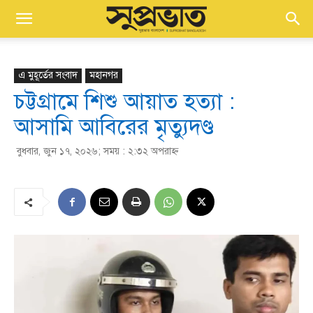
এ মুহূর্তের সংবাদ
মহানগর
চট্টগ্রামে শিশু আয়াত হত্যা :
আসামি আবিরের মৃত্যুদণ্ড
বুধবার, জুন ১৭, ২০২৬; সময় : ২:৩২ অপরাহ্ণ