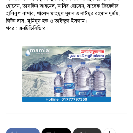
হোসেন, তাসকিন আহমেদ, নাসির হোসেন, সাবেক ক্রিকেটার
হাবিবুল বাশার, খালেদ মাহমুদ সুজন ও নাঈমুর রহমান দুর্জয়,
লিটন দাস, মুমিনুল হক ও তাইজুল ইসলাম।
খবর : এনটিভিবিডি’র।
---------