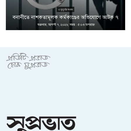
এ মুহূর্তের সংবাদ
বনানীতে নাশকতামূলক কর্মকাণ্ডের অভিযোগে আটক ৭
শুক্রবার, আগস্ট ৭, ২০২৬; সময় : ৫:০৩ অপরাহ্ণ