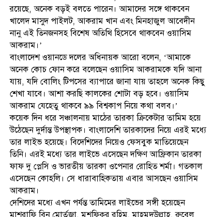
রয়েছে, অনেক বড়ই বলতে পারেন। আমাদের সঙ্গে থাকবেন
খালেদ মাসুদ পাইলট, আকরাম খান এবং মিনহাজুল আবেদীন
নানু এই তিনজনসহ বিশেষ অতিথি হিসেবে থাকবেন ওয়াসিম
আকরাম।’
বাংলাদেশ ওয়ানডে দলের অধিনায়ক আরো বলেন, ‘আমাকে
অনেক কোচ ফোন করে বলেছেন ওয়াসিম আকরামকে যদি আনা
যায়, যদি বোলিং টিপসের ব্যাপারে জানা যায় তাহলে অনেক কিছু
শেখা যাবে। আশা করছি কালকের শোটা বড় হবে। ওয়াসিম
আকরাম যেহেতু থাকবে ৯৯ বিশ্বকাপ নিয়ে কথা বলব।’
কয়েক দিন ধরে সঞ্চালনায় মাঠের তারকা ক্রিকেটার তামিম হয়ে
উঠেছেন দুর্দান্ত উপস্থাপক। বাংলাদেশি তারকাদের নিয়ে এরই মধ্যে
তার লাইভ হয়েছে। বিদেশিদের নিয়েও ফেসবুক মাতিয়েছেন
তিনি। এরই মধ্যে তার লাইভে এসেছেন দক্ষিণ আফ্রিকান তারকা
ফাফ দু প্লেসি ও ভারতীয় তারকা ওপেনার রোহিত শর্মা। গতকাল
এসেছেন কোহলি। সে ধারাবাহিকতায় এবার আসছেন ওয়াসিম
আকরাম।
দেশিদের মধ্যে এখন পর্যন্ত তামিমের লাইভের সঙ্গী হয়েছেন
মাশরাফি বিন মোর্তুজা, মুশফিকুর রহিম, মাহমুদউল্লাহ, রুবেল