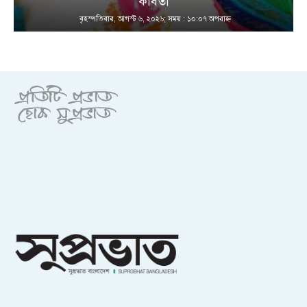
কবিতা
বৃহস্পতিবার, আগস্ট ৬, ২০২৬; সময় : ১০:০৭ অপরাহ্ণ