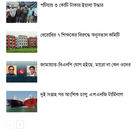
পটিয়ায় ৩ কোটি টাকার ইয়াবা উদ্ধার
বেরোবির ৭ শিক্ষকের বিরুদ্ধে অনুসন্ধান কমিটি
জামায়াত-বিএনপি যোগ হইছে, মারো না কেন ওদের
দুই সপ্তাহ পর আংশিক চালু এলএনজি টার্মিনাল