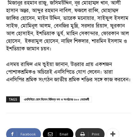
মিজানুর রহমান রাজু, জসিমউদ্দিন, নূর মোহাম্মদ খান, আলী
হাসান অন্তর, আব্দুর রহমান নাবিল, ফজলে রাব্বি, মোহাম্মদ
জাকির হোসেন, মাইন উদ্দিন, তারেক মনোয়ার, সাইফুল ইসলাম
সাইফ, মোমিনুল আলম, বেনজির মুন্নি, সরদার রিয়াদ, ফুরকান
আল হোসাইন, ইশতিয়াক তুর্য, মাহিন সেকান্দার, ফোরকান আল
হোসেন, ইকরামুল হোসেন, নাহিদ শিকদার, শারমিন ইসলাম ও
ইশতিয়াক জামান চয়ন।
এসময় রাফিদ এম ভুইয়া জানান, উত্তরার প্রায় একশজন
পোশাকশ্রমিকও অচিরেই এনসিপিতে যোগ দেবেন। তারা
এনসিপির শ্রমিক সংগঠন জাতীয় শ্রমিক শক্তির সঙ্গে কাজ করবেন।
TAGS
এনসিপিতে যোগ দিলেন বিভিন্ন দল ও সংগঠনের ৩০০ নেতাকর্মী
Facebook
Email
Print