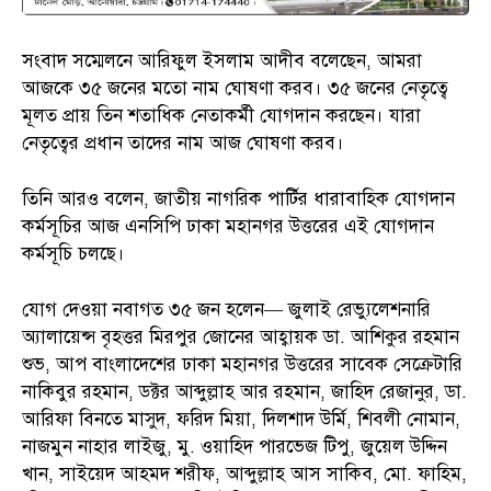
সংবাদ সম্মেলনে আরিফুল ইসলাম আদীব বলেছেন, আমরা
আজকে ৩৫ জনের মতো নাম ঘোষণা করব। ৩৫ জনের নেতৃত্বে
মূলত প্রায় তিন শতাধিক নেতাকর্মী যোগদান করছেন। যারা
নেতৃত্বের প্রধান তাদের নাম আজ ঘোষণা করব।
তিনি আরও বলেন, জাতীয় নাগরিক পার্টির ধারাবাহিক যোগদান
কর্মসূচির আজ এনসিপি ঢাকা মহানগর উত্তরের এই যোগদান
কর্মসূচি চলছে।
যোগ দেওয়া নবাগত ৩৫ জন হলেন— জুলাই রেভ্যুলেশনারি
অ্যালায়েন্স বৃহত্তর মিরপুর জোনের আহ্বায়ক ডা. আশিকুর রহমান
শুভ, আপ বাংলাদেশের ঢাকা মহানগর উত্তরের সাবেক সেক্রেটারি
নাকিবুর রহমান, ডক্টর আব্দুল্লাহ আর রহমান, জাহিদ রেজানুর, ডা.
আরিফা বিনতে মাসুদ, ফরিদ মিয়া, দিলশাদ উর্মি, শিবলী নোমান,
নাজমুন নাহার লাইজু, মু. ওয়াহিদ পারভেজ টিপু, জুয়েল উদ্দিন
খান, সাইয়েদ আহমদ শরীফ, আব্দুল্লাহ আস সাকিব, মো. ফাহিম,