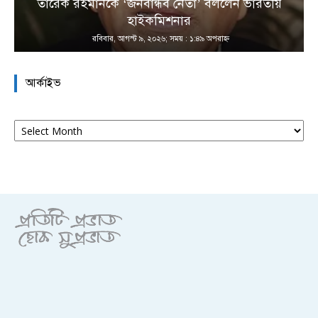
তারেক রহমানকে ‘জনবান্ধব নেতা’ বললেন ভারতীয়
হাইকমিশনার
রবিবার, আগস্ট ৯, ২০২৬; সময় : ১:৪৯ অপরাহ্ণ
আর্কাইভ
আর্কাইভ