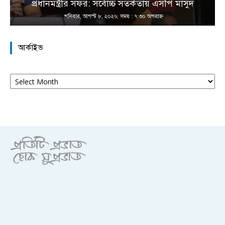
প্রধানমন্ত্রীর সফর: সর্বোচ্চ সতর্কতায় এসপি মাসুদ
শনিবার, আগস্ট ৮, ২০২৬; সময় : ৭:৩০ অপরাহ্ণ
আর্কাইভ
আর্কাইভ