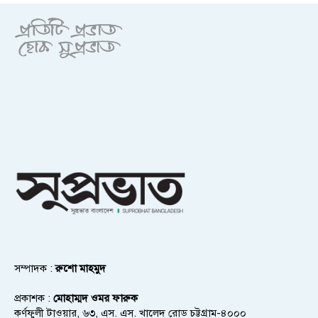
সম্পাদক :
রুশো মাহমুদ
প্রকাশক :
মোহাম্মদ ওমর ফারুক
কর্ণফুলী টাওয়ার, ৬৩, এস. এস. খালেদ রোড চট্টগ্রাম-৪০০০