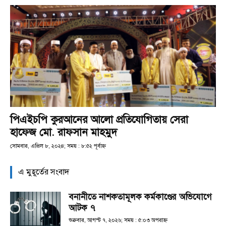
পিএইচপি কুরআনের আলো প্রতিযোগিতায় সেরা
হাফেজ মো. রাফসান মাহমুদ
সোমবার, এপ্রিল ৮, ২০২৪; সময় : ৮:৫২ পূর্বাহ্ণ
এ মুহূর্তের সংবাদ
বনানীতে নাশকতামূলক কর্মকাণ্ডের অভিযোগে
আটক ৭
শুক্রবার, আগস্ট ৭, ২০২৬; সময় : ৫:০৩ অপরাহ্ণ