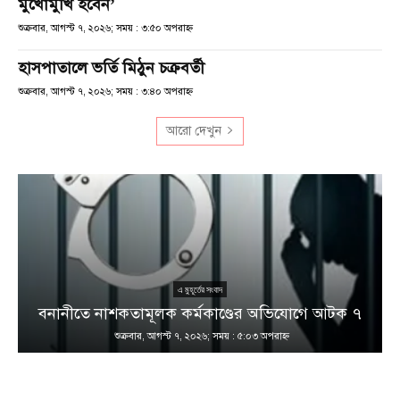
মুখোমুখি হবেন’
শুক্রবার, আগস্ট ৭, ২০২৬; সময় : ৩:৫০ অপরাহ্ণ
হাসপাতালে ভর্তি মিঠুন চক্রবর্তী
শুক্রবার, আগস্ট ৭, ২০২৬; সময় : ৩:৪০ অপরাহ্ণ
আরো দেখুন
এ মুহূর্তের সংবাদ
বনানীতে নাশকতামূলক কর্মকাণ্ডের অভিযোগে আটক ৭
শুক্রবার, আগস্ট ৭, ২০২৬; সময় : ৫:০৩ অপরাহ্ণ