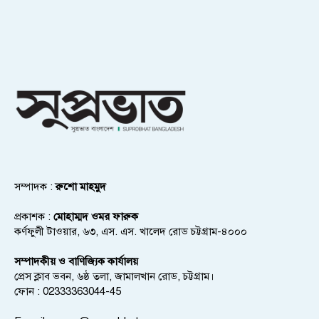
সম্পাদক :
রুশো মাহমুদ
প্রকাশক :
মোহাম্মদ ওমর ফারুক
কর্ণফুলী টাওয়ার, ৬৩, এস. এস. খালেদ রোড চট্টগ্রাম-৪০০০
সম্পাদকীয় ও বাণিজ্যিক কার্যালয়
প্রেস ক্লাব ভবন, ৬ষ্ঠ তলা, জামালখান রোড, চট্টগ্রাম।
ফোন : 02333363044-45