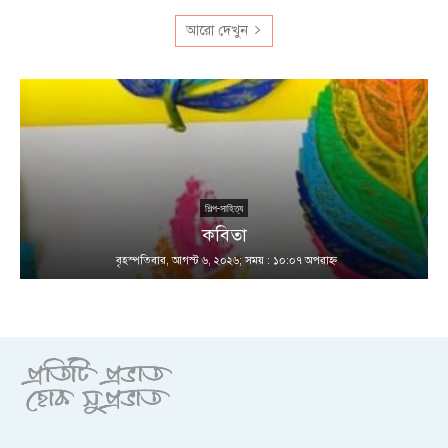
আরো দেখুন
শিল্প-সাহিত্য
কবিতা
বৃহস্পতিবার, আগস্ট ৬, ২০২৬; সময় : ১০:০৭ অপরাহ্ণ