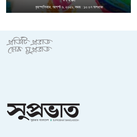
বৃহস্পতিবার, আগস্ট ৬, ২০২৬; সময় : ১০:০৭ অপরাহ্ণ