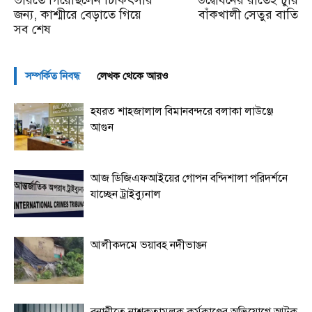
জন্য, কাশ্মীরে বেড়াতে গিয়ে
বাঁকখালী সেতুর বাতি
সব শেষ
সম্পর্কিত নিবন্ধ
লেখক থেকে আরও
হযরত শাহজালাল বিমানবন্দরে বলাকা লাউঞ্জে
আগুন
আজ ডিজিএফআইয়ের গোপন বন্দিশালা পরিদর্শনে
যাচ্ছেন ট্রাইব্যুনাল
আলীকদমে ভয়াবহ নদীভাঙন
বনানীতে নাশকতামূলক কর্মকাণ্ডের অভিযোগে আটক