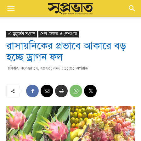
এ মুহূর্তের সংবাদ
শৈল-সৈকত ও দেশগ্রাম
রাসায়নিকের প্রভাবে আকারে বড়
হচ্ছে ড্রাগন ফল
রবিবার, নভেম্বর ১২, ২০২৩; সময় : ১১:০১ অপরাহ্ণ