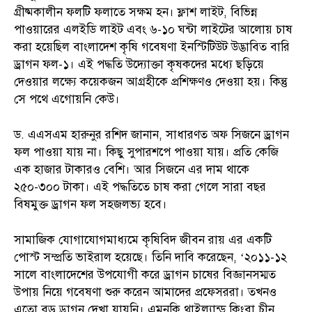
গ্রীষ্মকালীন ফলটি ফলাতে সক্ষম হন। ফ্লাশ লাইট, বিভিন্ন
পাওয়ারের এলইডি লাইট এবং ৬-১০ ঘন্টা লাইটের আলোয় চাষ
করা হয়েছিল বাংলাদেশ কৃষি গবেষণা ইনস্টিটিউট উদ্ভাবিত বারি
ড্রাগন ফল-১। এই পদ্ধতি উদ্যোক্তা কৃষকদের মধ্যে ছড়িয়ে
দেওয়ার লক্ষ্যে কয়েকজন আগ্রহীকে প্রশিক্ষণও দেওয়া হয়। কিন্তু
সে পথে এগোয়নি কেউ।
ড. এএসএম হারুনুর রশিদ জানান, সাধারণত অফ সিজনে ড্রাগন
ফল পাওয়া যায় না। কিছু সুপারশপে পাওয়া যায়। প্রতি কেজি
এক হাজার টাকারও বেশি। আর সিজনে এর দাম থাকে
২৫০-৩০০ টাকা। এই পদ্ধতিতে চাষ করা গেলে সারা বছর
বিষমুক্ত ড্রাগন ফল সহজলভ্য হবে।
সামাজিক যোগাযোগমাধ্যমে কৃষিবিদ জীবন রায় এর একটি
পোস্ট সম্প্রতি ভাইরাল হয়েছে। তিনি দাবি করেছেন, ‘২০১১-১২
সালে বাংলাদেশের উপযোগী করে ড্রাগন চাষের বিজ্ঞানসম্মত
উপায় নিয়ে গবেষণা শুরু করেন আমাদের প্রফেসররা। তখনও
এতো বড় ড্রাগন দেখা যায়নি। এমনকি থাইল্যান্ড কিংবা চীন