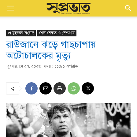
এ মুহূর্তের সংবাদ
শৈল-সৈকত ও দেশগ্রাম
রাউজানে ঝড়ে গাছচাপায়
অটোচালকের মৃত্যু
বুধবার, মে ২৭, ২০২৬; সময় : ১১:৪১ অপরাহ্ণ