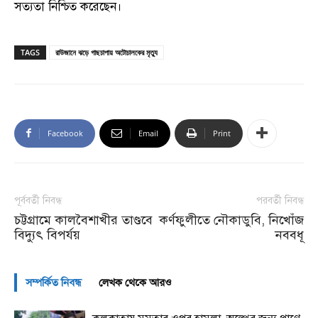
সত্যতা নিশ্চিত করেছেন।
TAGS
রাউজানে ঝড়ে গাছচাপায় অটোচালকের মৃত্যু
Facebook
Email
Print
পূর্ববর্তী নিবন্ধ
পরবর্তী নিবন্ধ
চট্টগ্রামে কালবৈশাখীর তাণ্ডবে
কর্ণফুলীতে নৌকাডুবি, নিখোঁজ
বিদ্যুৎ বিপর্যয়
নববধূ
সম্পর্কিত নিবন্ধ
লেখক থেকে আরও