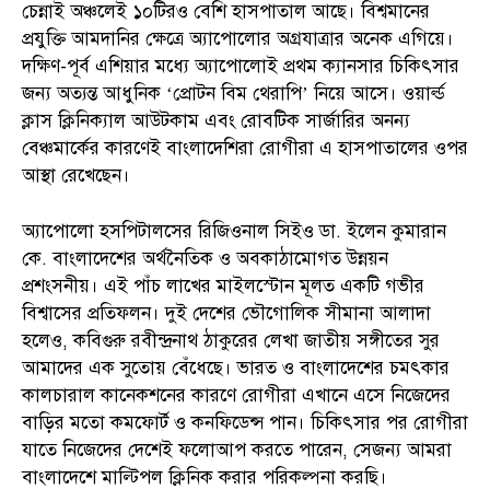
চেন্নাই অঞ্চলেই ১০টিরও বেশি হাসপাতাল আছে। বিশ্বমানের
প্রযুক্তি আমদানির ক্ষেত্রে অ্যাপোলোর অগ্রযাত্রার অনেক এগিয়ে।
দক্ষিণ-পূর্ব এশিয়ার মধ্যে অ্যাপোলোই প্রথম ক্যানসার চিকিৎসার
জন্য অত্যন্ত আধুনিক ‘প্রোটন বিম থেরাপি’ নিয়ে আসে। ওয়ার্ল্ড
ক্লাস ক্লিনিক্যাল আউটকাম এবং রোবটিক সার্জারির অনন্য
বেঞ্চমার্কের কারণেই বাংলাদেশিরা রোগীরা এ হাসপাতালের ওপর
আস্থা রেখেছেন।
অ্যাপোলো হসপিটালসের রিজিওনাল সিইও ডা. ইলেন কুমারান
কে. বাংলাদেশের অর্থনৈতিক ও অবকাঠামোগত উন্নয়ন
প্রশংসনীয়। এই পাঁচ লাখের মাইলস্টোন মূলত একটি গভীর
বিশ্বাসের প্রতিফলন। দুই দেশের ভৌগোলিক সীমানা আলাদা
হলেও, কবিগুরু রবীন্দ্রনাথ ঠাকুরের লেখা জাতীয় সঙ্গীতের সুর
আমাদের এক সুতোয় বেঁধেছে। ভারত ও বাংলাদেশের চমৎকার
কালচারাল কানেকশনের কারণে রোগীরা এখানে এসে নিজেদের
বাড়ির মতো কমফোর্ট ও কনফিডেন্স পান। চিকিৎসার পর রোগীরা
যাতে নিজেদের দেশেই ফলোআপ করতে পারেন, সেজন্য আমরা
বাংলাদেশে মাল্টিপল ক্লিনিক করার পরিকল্পনা করছি।