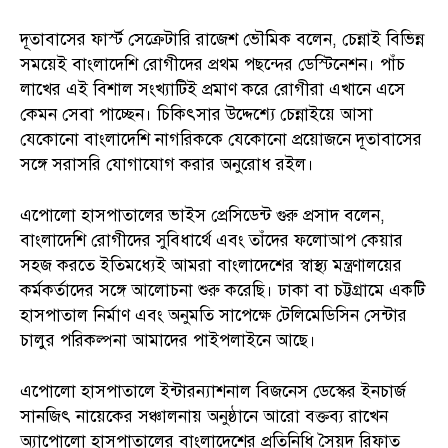
দূতাবাসের ফার্স্ট সেক্রেটারি রাজেশ ভৌমিক বলেন, চেন্নাই বিভিন্ন
সময়েই বাংলাদেশি রোগীদের প্রথম পছন্দের ডেস্টিনেশন। পাঁচ
লাখের এই বিশাল সংখ্যাটিই প্রমাণ করে রোগীরা এখানে এসে
কেমন সেবা পাচ্ছেন। চিকিৎসার উদ্দেশ্যে চেন্নাইয়ে আসা
যেকোনো বাংলাদেশি নাগরিককে যেকোনো প্রয়োজনে দূতাবাসের
সঙ্গে সরাসরি যোগাযোগ করার অনুরোধ রইল।
এপোলো হাসপাতালের ভাইস প্রেসিডেন্ট গুরু প্রসাদ বলেন,
বাংলাদেশি রোগীদের সুবিধার্থে এবং তাঁদের ফলোআপ কেয়ার
সহজ করতে ইতিমধ্যেই আমরা বাংলাদেশের স্বাস্থ্য মন্ত্রণালয়ের
কর্মকর্তাদের সঙ্গে আলোচনা শুরু করেছি। ঢাকা বা চট্টগ্রামে একটি
হাসপাতাল নির্মাণ এবং অনুমতি সাপেক্ষে টেলিমেডিসিন সেন্টার
চালুর পরিকল্পনা আমাদের পাইপলাইনে আছে।
এপোলো হাসপাতালে ইন্টারন্যাশনাল বিজনেস ডেস্কের ইনচার্জ
সানজিৎ নায়েকের সঞ্চালনায় অনুষ্ঠানে আরো বক্তব্য রাখেন
অ্যাপোলো হাসপাতালের বাংলাদেশের প্রতিনিধি সৈয়দ রিফাত