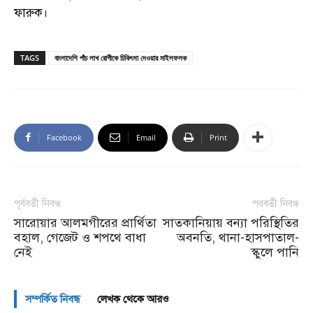
ফারুক।
TAGS
বাংলাদেশি পাঁচ লাখ রোগীকে চিকিৎসা দেওয়ার মাইলফলক
Facebook
Email
Print
পূর্ববর্তী নিবন্ধ
পরবর্তী নিবন্ধ
সারোয়ার আলমগীরের প্রার্থিতা
সাতকানিয়ায় বন্যা পরিস্থিতির
বহাল, গেজেট ও শপথে বাধা
অবনতি, থানা-হাসপাতাল-
নেই
স্কুলে পানি
সম্পর্কিত নিবন্ধ
লেখক থেকে আরও