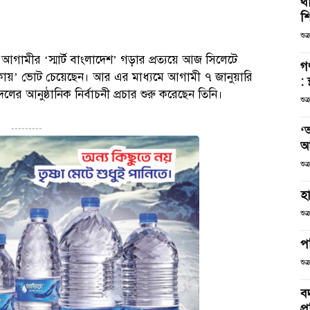
থা
শ
শুক
 আগামীর ‘স্মার্ট বাংলাদেশ’ গড়ার প্রত্যয়ে আজ সিলেটে
গ
নৌকায়’ ভোট চেয়েছেন। আর এর মাধ্যমে আগামী ৭ জানুয়ারি
: 
দলের আনুষ্ঠানিক নির্বাচনী প্রচার শুরু করেছেন তিনি।
শুক
‘
---------
আ
শুক
হা
শুক
পর
শুক
বদ
প