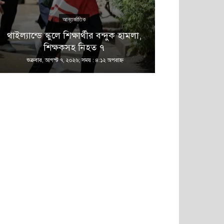
আন্তর্জাতিক
এ 
থাইল্যান্ডে স্কুলে শিক্ষার্থীর বন্দুক হামলা,
গণমাধ্যম শক্
শিক্ষকসহ নিহত ৭
শক্তিশালী হবে 
শুক্রবার, আগস্ট ৭, ২০২৬; সময় : ৪:১২ অপরাহ্ণ
শুক্রবার, আগস্ট