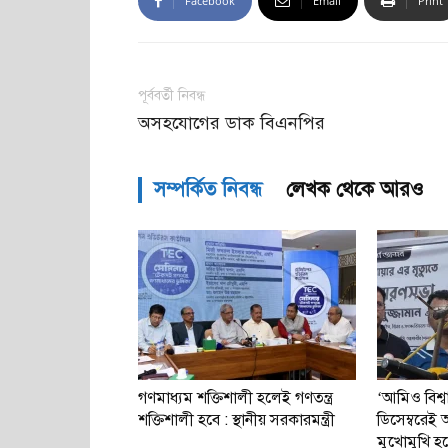
Facebook
Email
Print
পূর্ববর্তী নিবন্ধ
অসহযোগের ডাক বিএনপির
সম্পর্কিত নিবন্ধ
লেখক থেকে আরও
গণমাধ্যম শক্তিশালী হলেই গণতন্ত্র
‘আমিও বিশ্
শক্তিশালী হবে : স্থানীয় সরকারমন্ত্রী
ডিসেম্বরে
মুখোমুখি হ