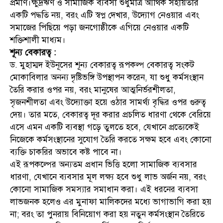
প্রমাণ।ক্ষুদ্রঋণ ও সামাজিক ব্যবসা শুধুমাত্র আর্থিক সহায়তার
একটি পদ্ধতি নয়, বরং এটি স্বপ্ন দেখার, উদ্যোগ নেওয়ার এবং
সমাজের পিছিয়ে পড়া জনগোষ্ঠীকে এগিয়ে নেওয়ার একটি
শক্তিশালী মাধ্যম।
শূন্য বেকারত্ব :
ড. মুহাম্মদ ইউনূসের শূন্য বেকারত্ব রূপকল্প বেকারত্ব সংকট
মোকাবিলার অনন্য দৃষ্টিভঙ্গি উপস্থাপন করেন, যা শুধু কর্মসংস্থান
তৈরি করার ওপর নয়, বরং মানুষের আত্মনির্ভরশীলতা,
সৃজনশীলতা এবং উদ্যোক্তা হয়ে ওঠার সামর্থ্য বৃদ্ধির ওপর গুরুত্ব
দেয়। তার মতে, বেকারত্ব দূর করার প্রচলিত ধারণা থেকে বেরিয়ে
এসে এমন একটি ব্যবস্থা গড়ে তুলতে হবে, যেখানে প্রত্যেকেই
নিজেকে কর্মসংস্থানের সুযোগ তৈরি করতে সক্ষম হবে এবং কোনো
ব্যক্তি চাকরির অভাবে কষ্ট পাবে না।
এই রূপকল্পের অন্যতম প্রধান ভিত্তি হলো সামাজিক ব্যবসার
ধারণা, যেখানে ব্যবসার মূল লক্ষ্য হবে শুধু লাভ অর্জন নয়, বরং
কোনো সামাজিক সমস্যার সমাধান করা। এই ধরনের ব্যবসা
লাভজনক হলেও এর মুনাফা মালিকদের মধ্যে ভাগাভাগি করা হয়
না; বরং তা পুনরায় বিনিয়োগ করা হয় নতুন কর্মসংস্থান তৈরিতে