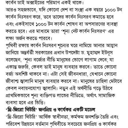
কার্বন ডাই অক্সাইডের পরিমাণ একই থাকে।
আরও সহজভাবে, যদি কোনো দেশ বা সংস্থা এক বছরে ১০০০ টন
কার্বন নিঃসরণ করে, তবে তাদের কার্বন নিঃসরণ কমাতে হবে
এবং একইসাথে ১০০০ টন কার্বন শোষণ বা অপসারণের ব্যবস্থা
করতে হবে। এর মাধ্যমে তারা ‘শূন্য নেট কার্বন নিঃসরণ’ এর
লক্ষ্য অর্জন করতে পারবে।
পৃথিবী রক্ষায় কার্বন নিঃসরণ শূন্যের ঘরে নামিয়ে আনার আহ্বান
জানিয়ে অন্তর্বর্তী সরকারের প্রধান উপদেষ্টা ড. মুহাম্মদ ইউনূস
বলেছেন, ‘শূন্য বর্জ্যের নীতি মানুষের ভোগে লাগাম দেবে; যা
একান্ত জরুরি, কেবল তাই মানুষ ব্যবহার করবে। তাতে কোনো
বর্জ্য অবশিষ্ট থাকবে না। এটা সেই জীবনধারা, যেখানে কোনো
জীবাশ্ম জ্বালানি মানুষ ব্যবহার করবে না। মানুষের চাহিদা মেটাবে
কেবল নবায়নযোগ্য জ্বালানি। নতুন এই অর্থনীতি গড়ে উঠবে
প্রাথমিকভাবে শূন্য ব্যক্তিগত লাভের নীতিতে, অর্থাৎ সামাজিক
ব্যবসা হবে এর ভিত্তি।
‘থ্রি-জিরো থিউরি’ জনপ্রিয় ও কার্যকর একটি মডেল
‘থ্রি-জিরো থিউরি’ আর্থিক স্বাধীনতা, কর্মক্ষম জনশক্তি তৈরি এবং
পরিবেশ উন্নয়নে বর্তমান পৃথিবীতে সবচেয়ে জনপ্রিয় ও কার্যকর