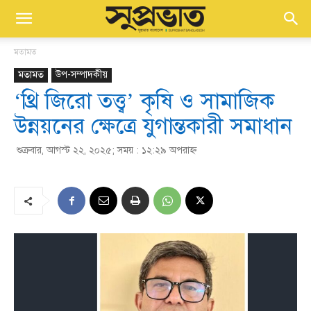
মতামত
মতামত
উপ-সম্পাদকীয়
‘থ্রি জিরো তত্ত্ব’ কৃষি ও সামাজিক
উন্নয়নের ক্ষেত্রে যুগান্তকারী সমাধান
শুক্রবার, আগস্ট ২২, ২০২৫; সময় : ১২:২৯ অপরাহ্ণ