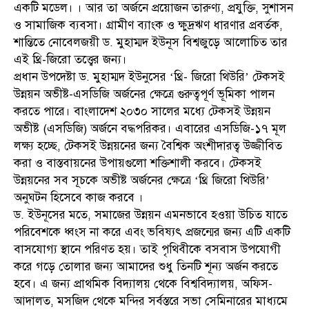
একটি মডেল। । আর তা অর্জনে প্রয়োজন তারুণ্য, প্রযুক্তি, সুশাসন
ও সামাজিক ব্যবসা। গ্রামীণ ব্যাংক ও ক্ষুদ্রঋণ ধারণার প্রবর্তক,
শান্তিতে নোবেলজয়ী ড. মুহাম্মদ ইউনূস বিশ্বজুড়ে আলোচিত তার
এই থ্রি-জিরো তত্ত্বের জন্য।
প্রধান উপদেষ্টা ড. মুহাম্মদ ইউনুসের ‘থ্রি- জিরো থিউরি’ টেকসই
উন্নয়ন অভীষ্ট-এসডিজি অর্জনের ক্ষেত্রে গুরুত্বপূর্ণ ভূমিকা পালন
করতে পারে। বাংলাদেশ ২০৩০ সালের মধ্যে টেকসই উন্নয়ন
অভীষ্ট (এসডিজি) অর্জনে বদ্ধপরিকর। এবারের এসডিজি-১৭ মূল
লক্ষ্য হচ্ছে, টেকসই উন্নয়নের জন্য বৈশ্বিক অংশীদারত্ব উজ্জীবিত
করা ও বাস্তবায়নের উপায়গুলো শক্তিশালী করবে। টেকসই
উন্নয়নের সব সূচকে অভীষ্ট অর্জনের ক্ষেত্রে ‘থ্রি জিরো থিউরি’
অনুঘটন হিসেবে কাজ করবে ।
ড. ইউনূসের মতে, সমাজের উন্নয়ন এমনভাবে হওয়া উচিত যাতে
পরিবেশকে ধ্বংস না করে এবং ভবিষ্যৎ প্রজন্মের জন্য এটি একটি
বাসযোগ্য স্থানে পরিণত হয়। তাই পৃথিবীকে বসবাস উপযোগী
করে গড়ে তোলার জন্য আমাদের শুধু তিনটি শূন্য অর্জন করতে
হবে। এ জন্য প্রাথমিক বিদ্যালয় থেকে বিশ্ববিদ্যালয়, অফিস-
আদালত, মসজিদ থেকে মন্দির সর্বস্তরে সভা সেমিনারের মাধ্যমে