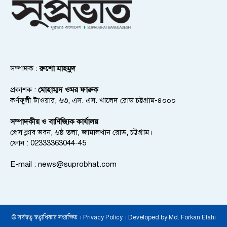
সম্পাদক :
রুশো মাহমুদ
প্রকাশক :
মোহাম্মদ ওমর ফারুক
কর্ণফুলী টাওয়ার, ৬৩, এস. এস. খালেদ রোড চট্টগ্রাম-৪০০০
সম্পাদকীয় ও বাণিজ্যিক কার্যালয়
প্রেস ক্লাব ভবন, ৬ষ্ঠ তলা, জামালখান রোড, চট্টগ্রাম।
ফোন : 02333363044-45
E-mail :
news@suprobhat.com
© সর্বস্বত্ব স্বত্বাধিকার সংরক্ষিত । Privacy Policy । Developed by Md. Forkan Elahi