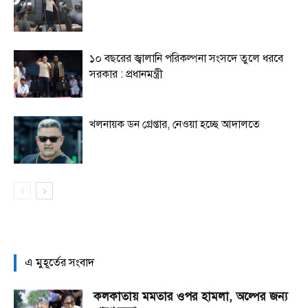
১০ বছরের জ্বালানি পরিকল্পনা সংসদে তুলে ধরবে
সরকার : প্রধানমন্ত্রী
খলনায়ক ডন গ্রেপ্তার, নেওয়া হচ্ছে আদালতে
এ মুহূর্তের সংবাদ
কলকাতায় মমতার ওপর হামলা, অল্পের জন্য