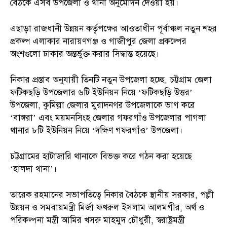
বৈঠকে এসব উপজেলা ও থানা অনুমোদন দেওয়া হয়।
এছাড়া রাজধানী উন্নয়ন কর্তৃপক্ষের আওতাধীন পূর্বাঞ্চল নতুন শহর
প্রকল্প এলাকার নারায়ণগঞ্জ ও গাজীপুর জেলা প্রকল্পের
অংশগুলো ঢাকার অন্তর্ভুক্ত করার সিদ্ধান্ত হয়েছে।
নিকার প্রস্তাব অনুযায়ী তিনটি নতুন উপজেলা হচ্ছে, চট্টগ্রাম জেলা
ফটিকছড়ি উপজেলার ৬টি ইউনিয়ন নিয়ে ‘ফটিকছড়ি উত্তর’
উপজেলা, কুমিল্লা জেলার মুরাদনগর উপজেলাকে ভাগ করে
‘বাঙ্গরা’ এবং ময়মনসিংহ জেলার গফরগাঁও উপজেলার পাগলা
থানার ৮টি ইউনিয়ন নিয়ে ‘দক্ষিণ গফরগাঁও’ উপজেলা।
চট্টগ্রামের হাটাজারি থানাকে বিভক্ত করে গঠন করা হয়েছে
‘হালদা থানা’।
তারেক রহমানের সভাপতিত্বে নিকার বৈঠকে স্থানীয় সরকার, পল্লী
উন্নয়ন ও সমবায়মন্ত্রী মির্জা ফখরুল ইসলাম আলমগীর, অর্থ ও
পরিকল্পনা মন্ত্রী আমির খসরু মাহমুদ চৌধুরী, স্বরাষ্ট্রমন্ত্রী