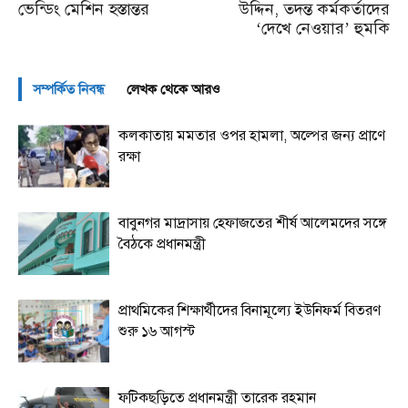
ভেন্ডিং মেশিন হস্তান্তর
উদ্দিন, তদন্ত কর্মকর্তাদের
‘দেখে নেওয়ার’ হুমকি
সম্পর্কিত নিবন্ধ
লেখক থেকে আরও
কলকাতায় মমতার ওপর হামলা, অল্পের জন্য প্রাণে
রক্ষা
বাবুনগর মাদ্রাসায় হেফাজতের শীর্ষ আলেমদের সঙ্গে
বৈঠকে প্রধানমন্ত্রী
প্রাথমিকের শিক্ষার্থীদের বিনামূল্যে ইউনিফর্ম বিতরণ
শুরু ১৬ আগস্ট
ফটিকছড়িতে প্রধানমন্ত্রী তারেক রহমান