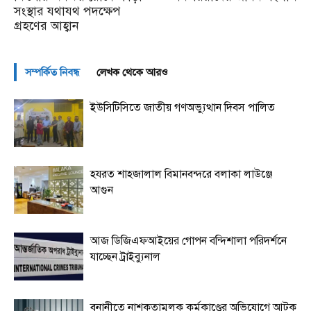
সংস্থার যথাযথ পদক্ষেপ
গ্রহণের আহ্বান
সম্পর্কিত নিবন্ধ
লেখক থেকে আরও
ইউসিটিসিতে জাতীয় গণঅভ্যুত্থান দিবস পালিত
হযরত শাহজালাল বিমানবন্দরে বলাকা লাউঞ্জে
আগুন
আজ ডিজিএফআইয়ের গোপন বন্দিশালা পরিদর্শনে
যাচ্ছেন ট্রাইব্যুনাল
বনানীতে নাশকতামূলক কর্মকাণ্ডের অভিযোগে আটক