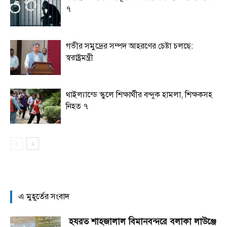
৭
গভীর সমুদ্রের সম্পদ আহরণের চেষ্টা চলছে:
স্বরাষ্ট্রমন্ত্রী
থাইল্যান্ডে স্কুলে শিক্ষার্থীর বন্দুক হামলা, শিক্ষকসহ
নিহত ৭
এ মুহূর্তের সংবাদ
হযরত শাহজালাল বিমানবন্দরে বলাকা লাউঞ্জে