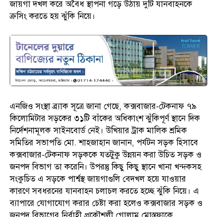
জায়গা দখল করে অবৈধ স্থাপনা গড়ে উঠায় দুটি যানবাহনকে
ক্রসিং করতে হয় ঝুঁকি নিয়ে।
এনজিও সংস্থা ব্র্যাক সূত্রে জানা গেছে, কক্সবাজার-টেকনাফ ৭৯
কিলোমিটার সড়কের ৩১টি বাঁকের অধিকাংশ ঝুঁকিপূর্ণ স্থানে দিক
নির্দেশনামূলক সাইনবোর্ড নেই। উখিয়ার ট্রাক মালিক শ্রমিক
সমিতির সভাপতি মো. শাহজাহান জানান, পর্যটন সড়ক হিসাবে
কক্সবাজার-টেকনাফ সড়ককে যতটুকু উন্নয়ন করা উচিত সড়ক ও
জনপদ বিভাগ তা করেনি। উপরন্তু কিছু কিছু স্থানে খানা খন্দকসহ
সংকুচিত এ সড়কে পার্শ্বস্থ জায়গাগুলি বেদখল হয়ে যাওয়ার
কারণে সবধরনের যানবাহন চলাচল করতে হচ্ছে ঝুঁকি নিয়ে। এ
ব্যাপারে যোগাযোগ করার চেষ্টা করা হলেও কক্সবাজার সড়ক ও
জনপদ বিভাগের নির্বাহী প্রকৌশলী গোলাম মোস্তফাকে