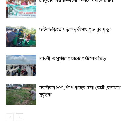
পেকুয়ায় বিশ্ব জনসংখ্যা দিবসে বর্ণাঢ্য র‌্যালি
ফটিকছড়িতে সড়ক দুর্ঘটনায় গৃহবধূর মৃত্যু
লাবনী ও সুগন্ধা পয়েন্টে পর্যটকের ভিড়
চকরিয়ায় ৮শ পেঁপে গাছের চারা কেটে ফেললো
দুর্বৃত্তরা