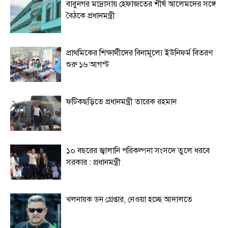
বাবুনগর মাদ্রাসায় হেফাজতের শীর্ষ আলেমদের সঙ্গে
বৈঠকে প্রধানমন্ত্রী
প্রাথমিকের শিক্ষার্থীদের বিনামূল্যে ইউনিফর্ম বিতরণ
শুরু ১৬ আগস্ট
ফটিকছড়িতে প্রধানমন্ত্রী তারেক রহমান
১০ বছরের জ্বালানি পরিকল্পনা সংসদে তুলে ধরবে
সরকার : প্রধানমন্ত্রী
খলনায়ক ডন গ্রেপ্তার, নেওয়া হচ্ছে আদালতে