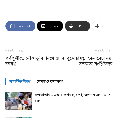
Facebook
Email
Print
পূর্ববর্তী নিবন্ধ
পরবর্তী নিবন্ধ
কর্ণফুলীতে নৌকাডুবি, নিখোঁজ
না বুঝে চামড়া কেনাবেঁচা নয়,
নববধূ
সতর্কতা সংশ্লিষ্টদের
সম্পর্কিত নিবন্ধ
লেখক থেকে আরও
কলকাতায় মমতার ওপর হামলা, অল্পের জন্য প্রাণে
রক্ষা