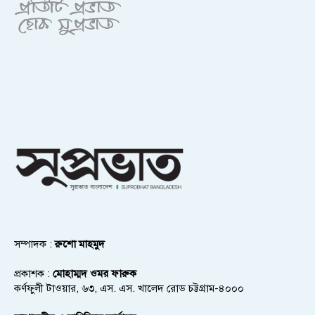
সম্পাদক :
রুশো মাহমুদ
প্রকাশক :
মোহাম্মদ ওমর ফারুক
কর্ণফুলী টাওয়ার, ৬৩, এস. এস. খালেদ রোড চট্টগ্রাম-৪০০০