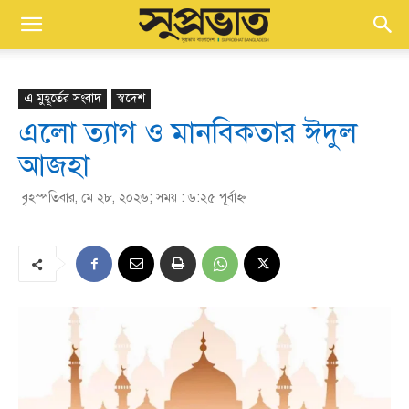
এ মুহূর্তের সংবাদ
স্বদেশ
এলো ত্যাগ ও মানবিকতার ঈদুল
আজহা
বৃহস্পতিবার, মে ২৮, ২০২৬; সময় : ৬:২৫ পূর্বাহ্ণ