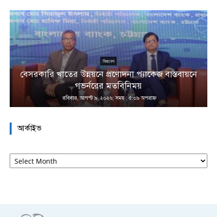
বিজনেস
বেসরকারি খাতের উন্নয়নে প্রণোদনা প্যাকেজ বাস্তবায়নে
া
গভর্নরের মতবিনিময়
রবিবার, আগস্ট ৯, ২০২৬; সময় : ৫:০৯ অপরাহ্ণ
আর্কাইভ
আর্কাইভ