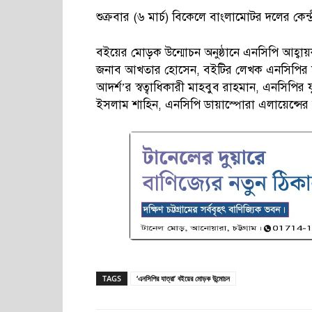
শুক্রবার (৬ মার্চ) বিকেলে বাংলামোটর দলের কেন
বইয়ের মোড়ক উন্মোচন অনুষ্ঠানে এনসিপি আহ্বা
জনাব আখতার হোসেন, বইটির লেখক এনসিপির যুগ
আদর্শ’র স্বত্বাধিকারী মাহবুব রাহমান, এনসিপির য
ইসলাম শাহিন, এনসিপি ডায়াস্পোরা এলায়েন্সের 
TAGS
‘এনসিপির যাত্রা’ বইয়ের মোড়ক উন্মোচন