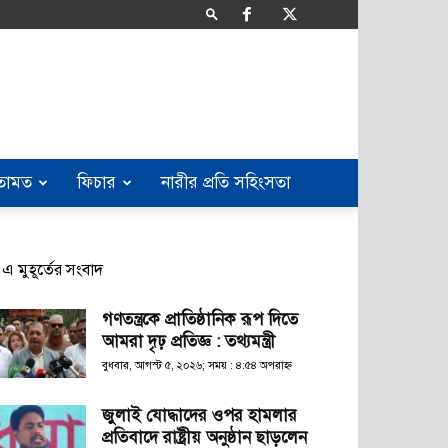
তামত
ফিচার
নারীর প্রতি সহিংসতা
এ মুহূর্তের সংবাদ
গণতন্ত্রকে প্রাতিষ্ঠানিক রূপ দিতে
আমরা দৃঢ় প্রতিজ্ঞ : তথ্যমন্ত্রী
বুধবার, আগস্ট ৫, ২০২৬; সময় : ৪:৫৪ অপরাহ্ণ
জুলাই যোদ্ধাদের ওপর হামলার
প্রতিবাদে রাষ্ট্রীয় অনুষ্ঠান ছাড়লেন