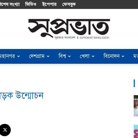
িশেষ সংখ্যা
ভিডিও
ইপেপার
ফেসবুক
মহানগর
দেশগ্রাম
বিশ্ব
খেলা
বিনোদন
ম
Suprobhat
োড়ক উন্মোচন
Bangladesh