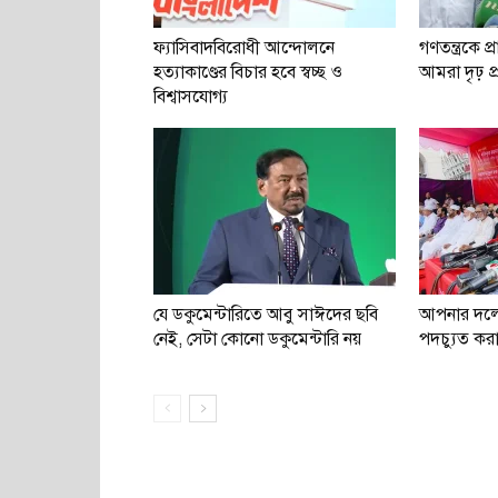
ফ্যাসিবাদবিরোধী আন্দোলনে
গণতন্ত্রকে প্
হত্যাকাণ্ডের বিচার হবে স্বচ্ছ ও
আমরা দৃঢ় প্রত
বিশ্বাসযোগ্য
যে ডকুমেন্টারিতে আবু সাঈদের ছবি
আপনার দল
নেই, সেটা কোনো ডকুমেন্টারি নয়
পদচ্যুত করা