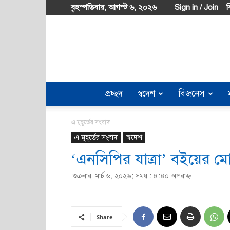
বৃহস্পতিবার, আগস্ট ৬, ২০২৬
Sign in / Join
ব
প্রচ্ছদ
স্বদেশ
বিজনেস
এ মুহূর্তের সংবাদ
এ মুহূর্তের সংবাদ
স্বদেশ
‘এনসিপির যাত্রা’ বইয়ের ম
শুক্রবার, মার্চ ৬, ২০২৬; সময় : ৪:৪০ অপরাহ্ণ
Share