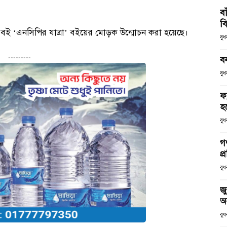
ব
ব
থম বই ‘এনসিপির যাত্রা’ বইয়ের মোড়ক উন্মোচন করা হয়েছে।
বু
---------
ব
বুধ
ফ
হব
বুধ
গণ
প্
বুধ
জু
অ
বুধ