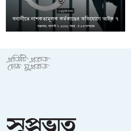
এ মুহূর্তের সংবাদ
বনানীতে নাশকতামূলক কর্মকাণ্ডের অভিযোগে আটক ৭
শুক্রবার, আগস্ট ৭, ২০২৬; সময় : ৫:০৩ অপরাহ্ণ