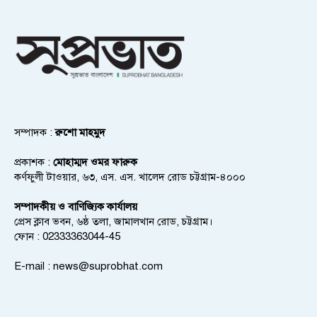
সম্পাদক :
রুশো মাহমুদ
প্রকাশক :
মোহাম্মদ ওমর ফারুক
কর্ণফুলী টাওয়ার, ৬৩, এস. এস. খালেদ রোড চট্টগ্রাম-৪০০০
সম্পাদকীয় ও বাণিজ্যিক কার্যালয়
প্রেস ক্লাব ভবন, ৬ষ্ঠ তলা, জামালখান রোড, চট্টগ্রাম।
ফোন : 02333363044-45
E-mail :
news@suprobhat.com