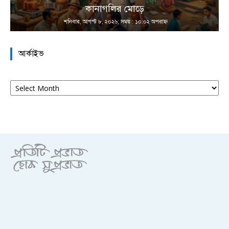
কানাগলির মোড়ে
শনিবার, আগস্ট ৮, ২০২৬; সময় : ১০:০২ অপরাহ্ণ
আর্কাইভ
আর্কাইভ