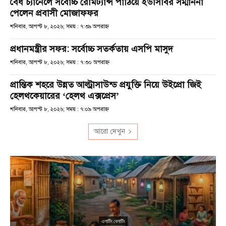
বৈধ চ্যানেলে সর্বোচ্চ রেমিট্যান্স পাঠিয়ে ইউসিবির সম্মাননা
পেলেন প্রবাসী মোজাফফর
শনিবার, আগস্ট ৮, ২০২৬; সময় : ৭:৩৯ অপরাহ্ণ
প্রধানমন্ত্রীর সফর: সর্বোচ্চ সতর্কতায় এসপি মাসুদ
শনিবার, আগস্ট ৮, ২০২৬; সময় : ৭:৩০ অপরাহ্ণ
প্রান্তিক শহরে উন্নত আল্ট্রাসাউন্ড প্রযুক্তি নিয়ে উইপ্রো জিই
হেলথকেয়ারের ‘হেলথ এক্সপ্রেস’
শনিবার, আগস্ট ৮, ২০২৬; সময় : ৭:০৯ অপরাহ্ণ
আরো দেখুন
এলাটিং বেলাটিং