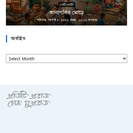
এলাটিং বেলাটিং
কানাগলির মোড়ে
শনিবার, আগস্ট ৮, ২০২৬; সময় : ১০:০২ অপরাহ্ণ
আর্কাইভ
আর্কাইভ