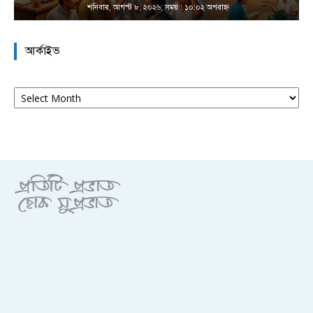
শনিবার, আগস্ট ৮, ২০২৬; সময় : ১০:০২ অপরাহ্ণ
আর্কাইভ
আর্কাইভ