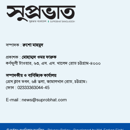
সম্পাদক :
রুশো মাহমুদ
প্রকাশক :
মোহাম্মদ ওমর ফারুক
কর্ণফুলী টাওয়ার, ৬৩, এস. এস. খালেদ রোড চট্টগ্রাম-৪০০০
সম্পাদকীয় ও বাণিজ্যিক কার্যালয়
প্রেস ক্লাব ভবন, ৬ষ্ঠ তলা, জামালখান রোড, চট্টগ্রাম।
ফোন : 02333363044-45
E-mail :
news@suprobhat.com