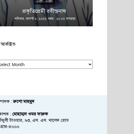
এলাটিং বেলাটিং
এ
প্রকৃতিপ্রেমী রবীন্দ্রনাথ
কান
শনিবার, আগস্ট ৮, ২০২৬; সময় : ১০:০২ অপরাহ্ণ
শনিবার, আগস্ট ৮
আর্কাইভ
্কাইভ
্পাদক :
রুশো মাহমুদ
রকাশক :
মোহাম্মদ ওমর ফারুক
্ণফুলী টাওয়ার, ৬৩, এস. এস. খালেদ রোড
্টগ্রাম-৪০০০