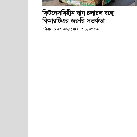
ফিটনেসবিহীন যান চলাচল বন্ধে
বিআরটিএর জরুরি সতর্কতা
শনিবার, মে ২৩, ২০২৬; সময় : ৩:১২ অপরাহ্ণ