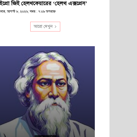
ইপ্রো জিই হেলথকেয়ারের ‘হেলথ এক্সপ্রেস’
িবার, আগস্ট ৮, ২০২৬; সময় : ৭:০৯ অপরাহ্ণ
আরো দেখুন