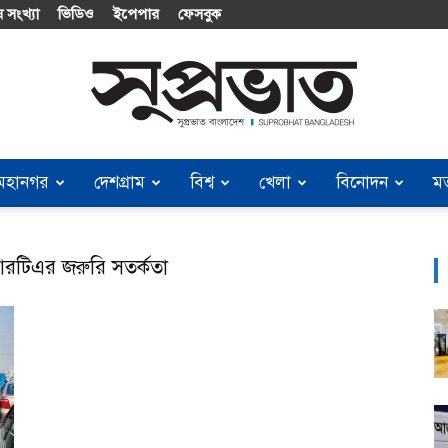
 সংখ্যা
ভিডিও
ইপেপার
ফেসবুক
মহানগর
দেশগ্রাম
বিশ্ব
খেলা
বিনোদন
ম
Suprobhat
আরটিএর জরুরি সতর্কতা
Bangladesh