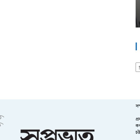
আর
সম
প্
কর
চট