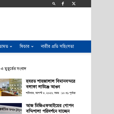
তামত
ফিচার
নারীর প্রতি সহিংসতা
এ মুহূর্তের সংবাদ
হযরত শাহজালাল বিমানবন্দরে
বলাকা লাউঞ্জে আগুন
শনিবার, আগস্ট ৮, ২০২৬; সময় : ১০:৩১ পূর্বাহ্ণ
আজ ডিজিএফআইয়ের গোপন
বন্দিশালা পরিদর্শনে যাচ্ছেন