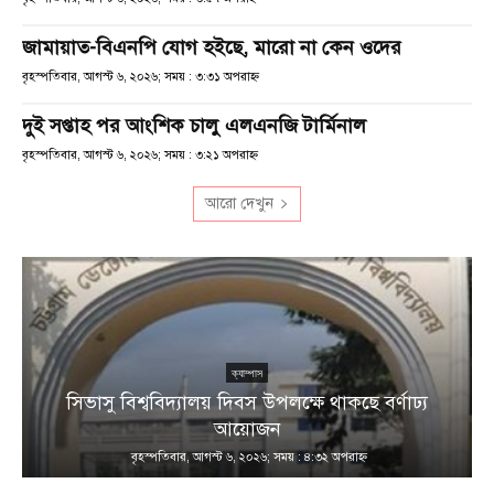
জামায়াত-বিএনপি যোগ হইছে, মারো না কেন ওদের
বৃহস্পতিবার, আগস্ট ৬, ২০২৬; সময় : ৩:৩১ অপরাহ্ণ
দুই সপ্তাহ পর আংশিক চালু এলএনজি টার্মিনাল
বৃহস্পতিবার, আগস্ট ৬, ২০২৬; সময় : ৩:২১ অপরাহ্ণ
আরো দেখুন
ক্যাম্পাস
সিভাসু বিশ্ববিদ্যালয় দিবস উপলক্ষে থাকছে বর্ণাঢ্য
আয়োজন
বৃহস্পতিবার, আগস্ট ৬, ২০২৬; সময় : ৪:৩২ অপরাহ্ণ